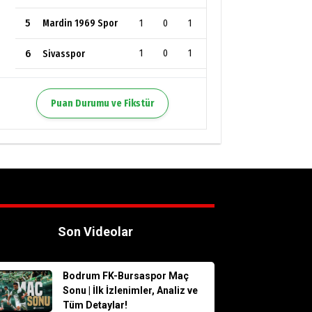
5
1
0
1
Mardin 1969 Spor
6
1
0
1
Sivasspor
Puan Durumu ve Fikstür
Son Videolar
Bodrum FK-Bursaspor Maç
Sonu | İlk İzlenimler, Analiz ve
Tüm Detaylar!