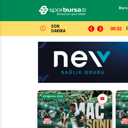
Burs
SON
23:52
A
DAKİKA
09 Ağustos 2026
09 Ağ