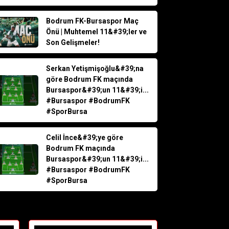
Bodrum FK-Bursaspor Maç
Önü | Muhtemel 11&#39;ler ve
Son Gelişmeler!
Serkan Yetişmişoğlu&#39;na
göre Bodrum FK maçında
Bursaspor&#39;un 11&#39;i...
#Bursaspor #BodrumFK
#SporBursa
Celil İnce&#39;ye göre
Bodrum FK maçında
Bursaspor&#39;un 11&#39;i...
#Bursaspor #BodrumFK
#SporBursa