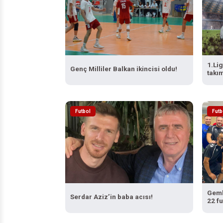
1.Lig
Genç Milliler Balkan ikincisi oldu!
takı
Futbol
Futb
Geml
Serdar Aziz’in baba acısı!
22 fu