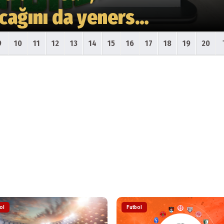
ıcağını da yenerse
9
10
11
12
13
14
15
16
17
18
19
20
ol
Futbol