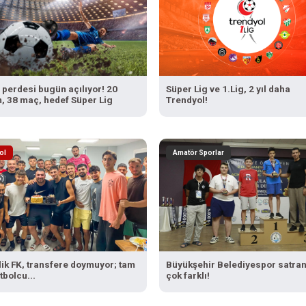
 perdesi bugün açılıyor! 20
Süper Lig ve 1.Lig, 2 yıl daha
m, 38 maç, hedef Süper Lig
Trendyol!
ol
Amatör Sporlar
ik FK, transfere doymuyor; tam
Büyükşehir Belediyespor satra
tbolcu...
çok farklı!