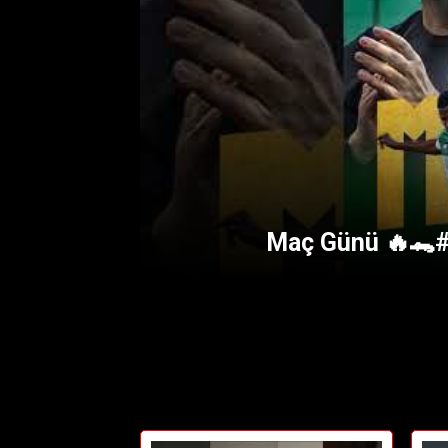
Maç Günü 🔥🐊#