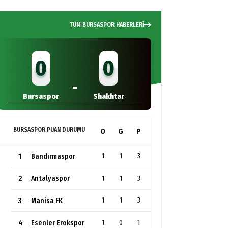
değil
TÜM BURSASPOR HABERLERİ
0
0
-
Bursaspor
Shakhtar
BURSASPOR PUAN DURUMU
O
G
P
1
1
1
3
Bandırmaspor
2
1
1
3
Antalyaspor
3
1
1
3
Manisa FK
4
1
0
1
Esenler Erokspor