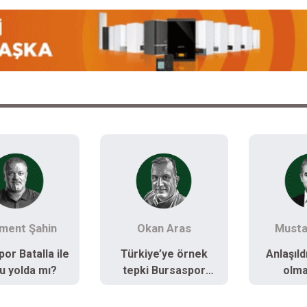
kan Aras
Mustafa Yaşar
Murat
ye’ye örnek
Anlaşıldı, hiç kolay
İki Burs
i Bursaspor
olmayacak!
Avrupa’y
aftarından