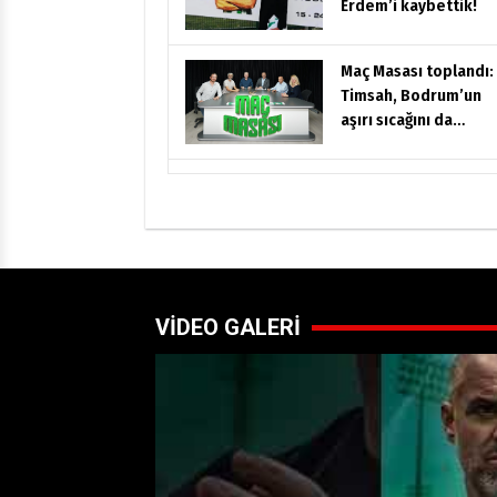
Erdem’i kaybettik!
Maç Masası toplandı:
Timsah, Bodrum’un
aşırı sıcağını da
yenerse kazanır!
VİDEO GALERİ