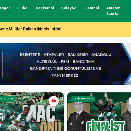
aspor
Futbol
Basketbol
Voleybol
Hentbol
Amatör
Sporlar
ntalya’da 7 gollü düello!
ustos 2026
03 Ağustos 2026