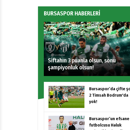
BURSASPOR HABERLERİ
Siftahın 3 puanla olsun, sonu
şampiyonluk olsun!
Bursaspor’da çifte ş
2 Timsah Bodrum'da
yok!
Bursaspor’un efsane
futbolcusu Haluk