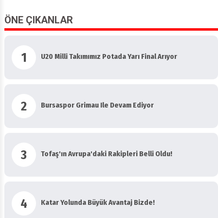
ÖNE ÇIKANLAR
1
U20 Milli Takımımız Potada Yarı Final Arıyor
2
Bursaspor Grimau Ile Devam Ediyor
3
Tofaş'ın Avrupa'daki Rakipleri Belli Oldu!
4
Katar Yolunda Büyük Avantaj Bizde!