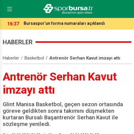
14:00
1.Lig perdesi bugün açılıyor! 20 takım, 38 maç, hedef
Süper Lig
HABERLER
Haberler
Basketbol
Antrenör Serhan Kavut imzayı attı
Antrenör Serhan Kavut
imzayı attı
Glint Manisa Basketbol, geçen sezon ortasında
göreve geldikten sonra takımını düşmekten
kurtaran Bursalı Başantrenör Serhan Kavut ile
sözleşme yeniledi.