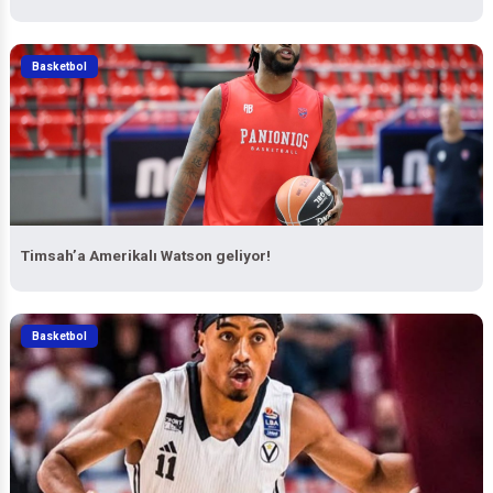
Potada fikstür çekildi, işte Bursaspor ve Tofaş’ın rakipleri…
Basketbol
Timsah’a Amerikalı Watson geliyor!
Basketbol