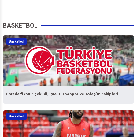
BASKETBOL
Basketbol
Potada fikstür çekildi, işte Bursaspor ve Tofaş’ın rakipleri…
Basketbol