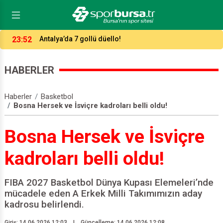
15:27
Bursaspor’da çifte şok! 2 Timsah Bodrum'da yok!
HABERLER
Haberler
Basketbol
Bosna Hersek ve İsviçre kadroları belli oldu!
Bosna Hersek ve İsviçre
kadroları belli oldu!
FIBA 2027 Basketbol Dünya Kupası Elemeleri’nde
mücadele eden A Erkek Milli Takımımızın aday
kadrosu belirlendi.
Giriş: 14.06.2026 12:03
|
Güncelleme: 14.06.2026 12:08