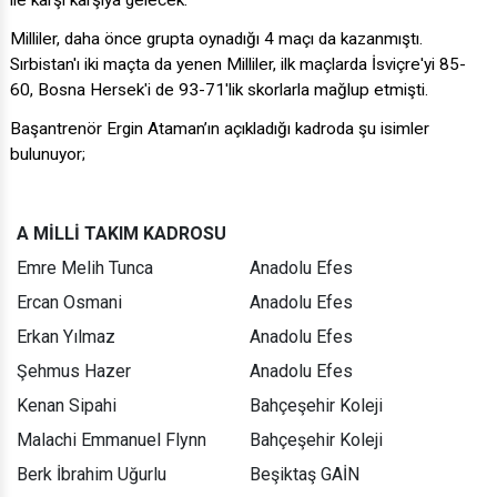
ile karşı karşıya gelecek.
Milliler, daha önce grupta oynadığı 4 maçı da kazanmıştı.
Sırbistan'ı iki maçta da yenen Milliler, ilk maçlarda İsviçre'yi 85-
60, Bosna Hersek'i de 93-71'lik skorlarla mağlup etmişti.
Başantrenör Ergin Ataman’ın açıkladığı kadroda şu isimler
bulunuyor;
A MİLLİ TAKIM KADROSU
Emre Melih Tunca
Anadolu Efes
Ercan Osmani
Anadolu Efes
Erkan Yılmaz
Anadolu Efes
Şehmus Hazer
Anadolu Efes
Kenan Sipahi
Bahçeşehir Koleji
Malachi Emmanuel Flynn
Bahçeşehir Koleji
Berk İbrahim Uğurlu
Beşiktaş GAİN