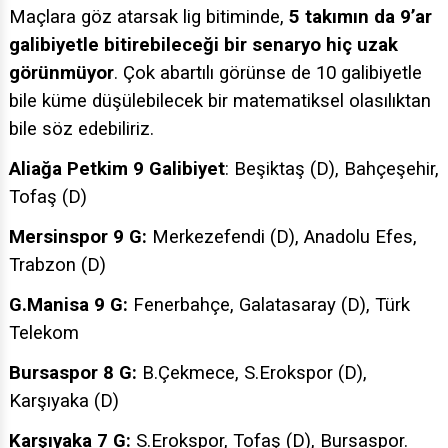
Maçlara göz atarsak lig bitiminde,
5 takımın da 9’ar
galibiyetle bitirebileceği bir senaryo hiç uzak
görünmüyor
. Çok abartılı görünse de 10 galibiyetle
bile küme düşülebilecek bir matematiksel olasılıktan
bile söz edebiliriz.
Aliağa Petkim 9 Galibiyet
: Beşiktaş (D), Bahçeşehir,
Tofaş (D)
Mersinspor 9 G:
Merkezefendi (D), Anadolu Efes,
Trabzon (D)
G.Manisa 9 G:
Fenerbahçe, Galatasaray (D), Türk
Telekom
Bursaspor 8 G:
B.Çekmece, S.Erokspor (D),
Karşıyaka (D)
Karşıyaka 7 G:
S.Erokspor, Tofaş (D), Bursaspor.