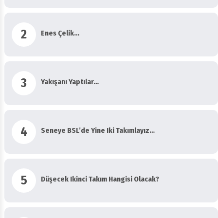
2
Enes Çelik…
3
Yakışanı Yaptılar…
4
Seneye BSL’de Yine Iki Takımlayız…
5
Düşecek Ikinci Takım Hangisi Olacak?
Bir Iki Üç Kupa Yetmez! Sonu “Süper” Ve Avrupa