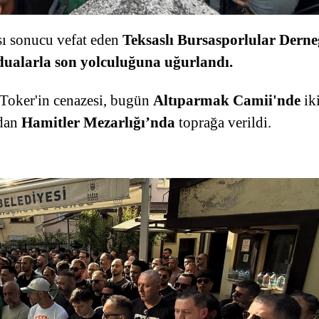
sı sonucu vefat eden
Teksaslı Bursasporlular Derne
dualarla son yolculuğuna uğurlandı.
 Toker'in cenazesi, bugün
Altıparmak
Camii'nde
ik
ndan
Hamitler Mezarlığı’nda
toprağa verildi.