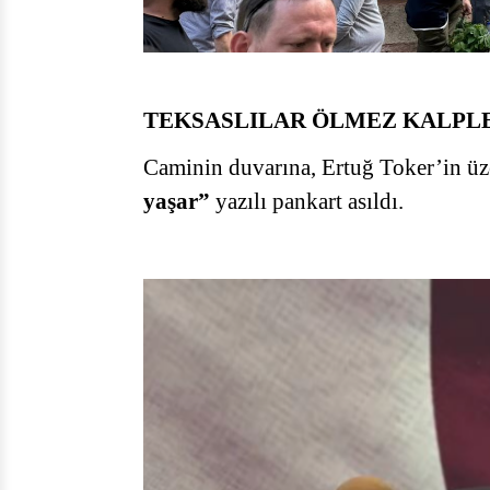
TEKSASLILAR ÖLMEZ KALPL
Caminin duvarına, Ertuğ Toker’in ü
yaşar”
yazılı pankart asıldı.