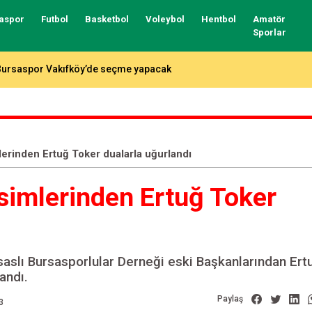
aspor
Futbol
Basketbol
Voleybol
Hentbol
Amatör
Sporlar
otada fikstür çekildi, işte Bursaspor ve Tofaş’ın rakipleri…
lerinden Ertuğ Toker dualarla uğurlandı
simlerinden Ertuğ Toker
aslı Bursasporlular Derneği eski Başkanlarından Ert
andı.
Paylaş
3