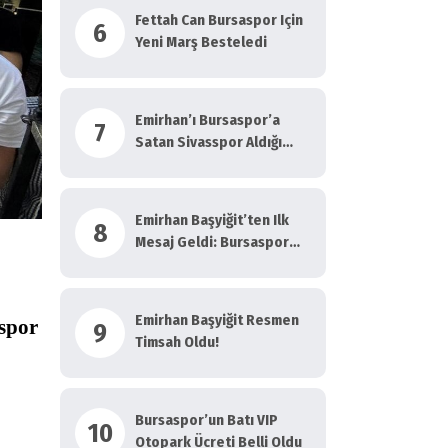
Fettah Can Bursaspor Için
6
Yeni Marş Besteledi
Emirhan’ı Bursaspor’a
7
Satan Sivasspor Aldığı
Bonservisle Bakın Ne
Yapacak?
Emirhan Başyiğit’ten Ilk
8
Mesaj Geldi: Bursaspor
Gibi Büyük…
Emirhan Başyiğit Resmen
spor
9
Timsah Oldu!
Bursaspor’un Batı VIP
10
Otopark Ücreti Belli Oldu