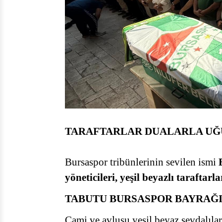
TARAFTARLAR DUALARLA UĞ
Bursaspor tribünlerinin sevilen ismi
E
yöneticileri, yeşil beyazlı taraftarla
TABUTU BURSASPOR BAYRAĞI
Cami ve avlusu yeşil beyaz sevdalıları