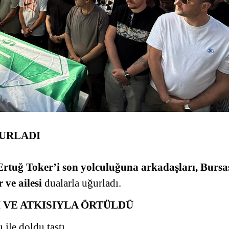
URLADI
rtuğ Toker’i son yolculuğuna arkadaşları, Bursa
r ve ailesi
dualarla uğurladı.
 VE ATKISIYLA ÖRTÜLDÜ
 ile doldu taştı.