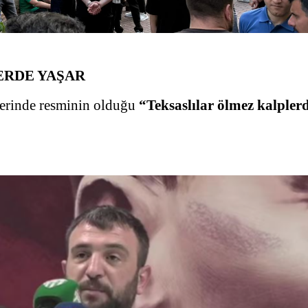
ERDE YAŞAR
zerinde resminin olduğu
“Teksaslılar ölmez kalpler