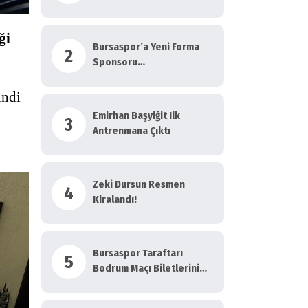
Haber!
ği
Bursaspor’a Yeni Forma
2
Sponsoru…
indi
Emirhan Başyiğit Ilk
3
Antrenmana Çıktı
Zeki Dursun Resmen
4
Kiralandı!
Bursaspor Taraftarı
5
Bodrum Maçı Biletlerini
Anında Tüketti!