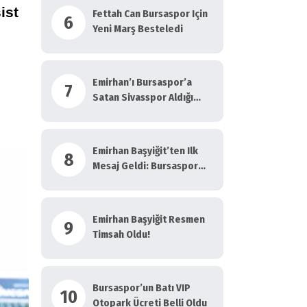
ist
Fettah Can Bursaspor Için
6
Yeni Marş Besteledi
Emirhan’ı Bursaspor’a
7
Satan Sivasspor Aldığı
Bonservisle Bakın Ne
Yapacak?
Emirhan Başyiğit’ten Ilk
8
Mesaj Geldi: Bursaspor
Gibi Büyük…
Emirhan Başyiğit Resmen
9
Timsah Oldu!
Bursaspor’un Batı VIP
10
Otopark Ücreti Belli Oldu