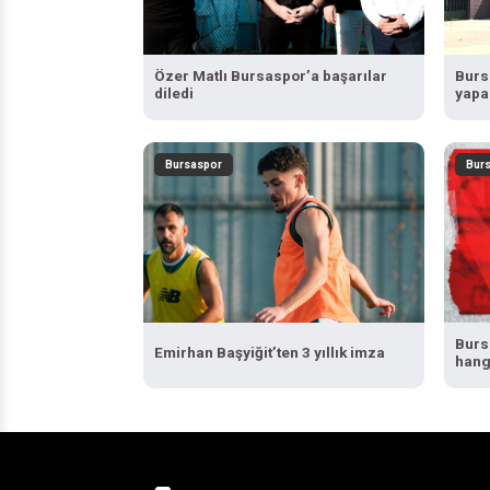
Özer Matlı Bursaspor’a başarılar
Burs
diledi
yapa
Bursaspor
Bur
Burs
Emirhan Başyiğit’ten 3 yıllık imza
hangi