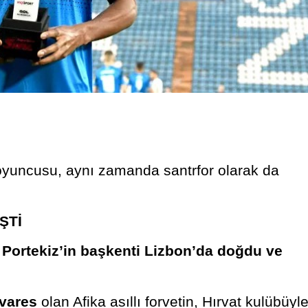
oyuncusu, aynı zamanda santrfor olarak da
ŞTİ
,
Portekiz’in başkenti Lizbon’da doğdu ve
avares
olan Afika asıllı forvetin, Hırvat kulübüyl