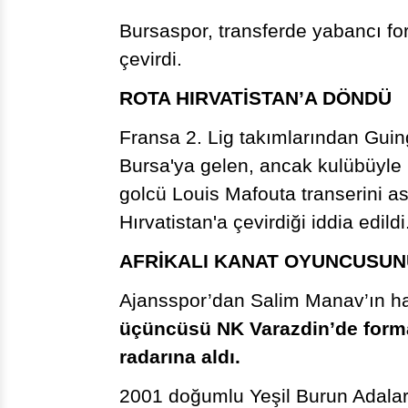
Bursaspor, transferde yabancı for
çevirdi.
ROTA HIRVATİSTAN’A DÖNDÜ
Fransa 2. Lig takımlarından Gu
Bursa'ya gelen, ancak kulübüyle
golcü Louis Mafouta transerini as
Hırvatistan'a çevirdiği iddia edildi
AFRİKALI KANAT OYUNCUSUN
Ajansspor’dan Salim Manav’ın ha
üçüncüsü NK Varazdin’de forma g
radarına aldı.
2001 doğumlu Yeşil Burun Adaları