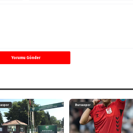
Yorumu Gönder
saspor
Bursaspor