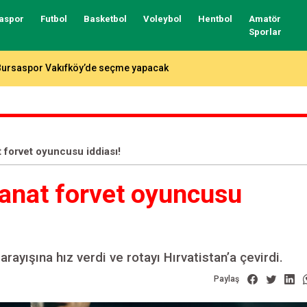
aspor
Futbol
Basketbol
Voleybol
Hentbol
Amatör
Sporlar
otada fikstür çekildi, işte Bursaspor ve Tofaş’ın rakipleri…
t forvet oyuncusu iddiası!
kanat forvet oyuncusu
rayışına hız verdi ve rotayı Hırvatistan’a çevirdi.
Paylaş