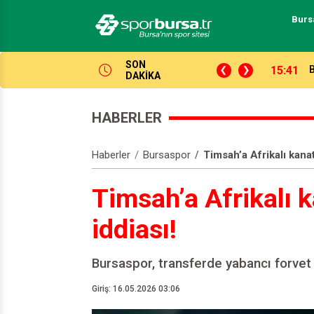
Burs
SON
14:04
P
DAKİKA
HABERLER
Haberler
Bursaspor
Timsah’a Afrikalı kana
Timsah’a Afrikalı 
iddiası!
Bursaspor, transferde yabancı forvet a
Giriş: 16.05.2026 03:06