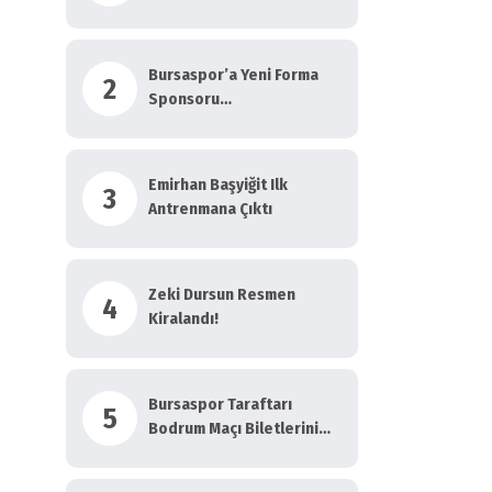
Haber!
Bursaspor’a Yeni Forma
2
Sponsoru…
Emirhan Başyiğit Ilk
3
Antrenmana Çıktı
Zeki Dursun Resmen
4
Kiralandı!
Bursaspor Taraftarı
5
Bodrum Maçı Biletlerini
Anında Tüketti!