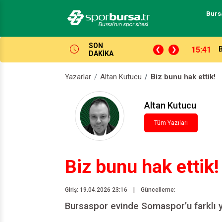
Burs
SON
15:41
DAKİKA
Yazarlar
Altan Kutucu
Biz bunu hak ettik!
Altan Kutucu
Tüm Yazıları
Biz bunu hak ettik!
Giriş: 19.04.2026 23:16
|
Güncelleme:
Bursaspor evinde Somaspor’u farklı ye