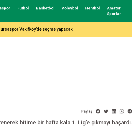
aspor
Futbol
Basketbol
Voleybol
Hentbol
Amatör
Sporlar
Bursaspor Vakıfköy’de seçme yapacak
Paylaş
nerek bitime bir hafta kala 1. Lig’e çıkmayı başardı