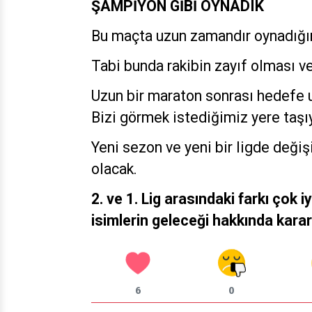
ŞAMPİYON GİBİ OYNADIK
Bu maçta uzun zamandır oynadığı
Tabi bunda rakibin zayıf olması v
Uzun bir maraton sonrası hedefe u
Bizi görmek istediğimiz yere taşıy
Yeni sezon ve yeni bir ligde değiş
olacak.
2. ve 1. Lig arasındaki farkı çok i
isimlerin geleceği hakkında kara
6
0