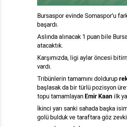
Bursaspor evinde Somaspor’u farkl
başardı.
Aslında alınacak 1 puan bile Burs
atacaktık.
Karşımızda, ligi aylar öncesi bit
vardı.
Tribünlerin tamamını doldurup
re
başlasak da bir türlü pozisyon ü
topu tamamlayan
Emir Kaan
ilk y
İkinci yarı sanki sahada başka isim
golü bulduk ve taraftara göz zevki