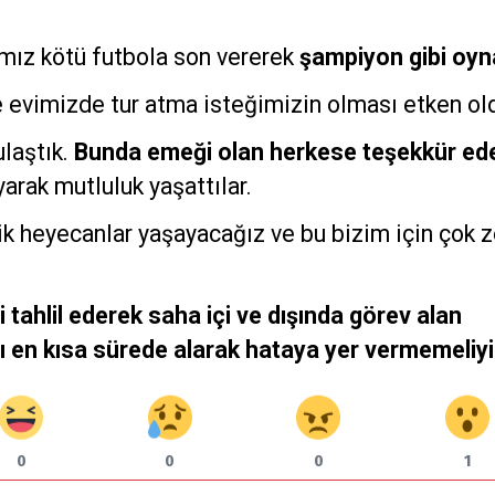
mız kötü futbola son vererek
şampiyon gibi oyn
e evimizde tur atma isteğimizin olması etken ol
laştık.
Bunda emeği olan herkese teşekkür ede
arak mutluluk yaşattılar.
ik heyecanlar yaşayacağız ve bu bizim için çok z
yi tahlil ederek saha içi ve dışında görev alan
rı en kısa sürede alarak hataya yer vermemeliyi
0
0
0
1