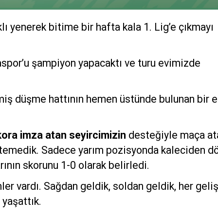
ı yenerek bitime bir hafta kala 1. Lig’e çıkmayı
aspor’u şampiyon yapacaktı ve turu evimizde
irmiş düşme hattının hemen üstünde bulunan bir e
kora imza atan seyircimizin
desteğiyle maça at
retemedik. Sadece yarım pozisyonda kaleciden d
arının skorunu 1-0 olarak belirledi.
ler vardı. Sağdan geldik, soldan geldik, her geli
 yaşattık.