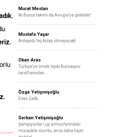
Murat Mestan
adık.
İki Bursa takımı da Avrupa’ya gidebilir!
du.
Mustafa Yaşar
riz.
Anlaşıldı, hiç kolay olmayacak!
Okan Aras
orlu
Türkiye’ye örnek tepki Bursaspor
taraftarından
Özge Yetişmişoğlu
z.
Enes Çelik…
Serkan Yetişmişoğlu
Şampiyonlar Ligi atmosferindeki
mücadele olumlu, ama daha hazır