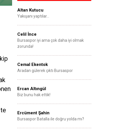
Altan Kutucu
Yakışanı yaptılar…
Celil İnce
Bursaspor iyi ama çok daha iyi olmak
zorunda!
kip
Cemal Ekentok
Aradan gülerek çıktı Bursaspor
ak
önen
Ercan Altıngül
Biz bunu hak ettik!
şte
Ercüment Şahin
Bursaspor Batalla ile doğru yolda mı?