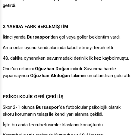
getirdi.
2.YARIDA FARK BEKLEMİŞTİM
İkinci yarıda
Bursaspor
’dan gol veya goller beklentim vardı.
Ama onlar oyunu kendi alanında kabul etmeyi tercih etti.
48. dakika oynanırken savunmadaki derinlik ilk kez kaybolmuştu.
Onur’un ortasını
Oğuzhan Doğan
indirdi. Savunma hamle
yapamayınca
Oğuzhan Akdoğan
takımını umutlandıran golü attı.
PSİKOLKOJİK GERİ ÇEKİLİŞ
Skor 2-1 olunca
Bursaspor’
da futbolcular psikolojik olarak
skoru korumanın telaşı ile kendi yarı alanına çekildi.
İşte bu anda tecrübeli isimler klaslarını konuşturdu.