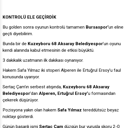
KONTROLÜ ELE GEÇİRDİK
Bu golden sonra oyunun kontrolü tamamen
Bursaspor’
un eline
geçti diyebilirim.
Bunda bir de
Kuzeyboru 68 Aksaray Belediyespor
’un oyunu
kendi alanında kabul etmesinin de etkisi büyüktü.
3 dakikalık uzatmanın ilk dakikası oynanıyor.
Hakem Safa Yılmaz iki stoperi Alperen ile Ertuğrul Ersoy’u faul
konusunda uyarıyor.
Sertaç Çam’ın serbest atışında,
Kuzeyboru 68 Aksaray
Belediyespor
’dan
Alperen, Ertuğrul Ersoy’
u formasından
çekerek düşürüyor.
Pozisyona yakın olan hakem
Safa Yılmaz
tereddütsüz beyaz
noktayı gösterdi.
Günün başarılı ismi
Sertaç Çam
düzgün bur vuruşla skoru 2-0