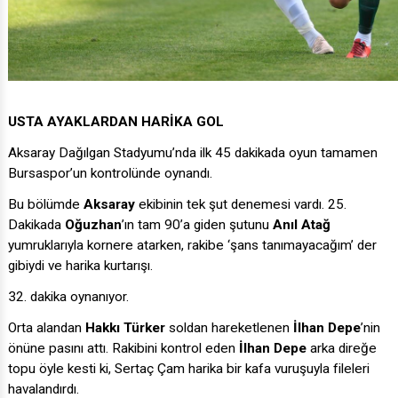
USTA AYAKLARDAN HARİKA GOL
Aksaray Dağılgan Stadyumu’nda ilk 45 dakikada oyun tamamen
Bursaspor’un kontrolünde oynandı.
Bu bölümde
Aksaray
ekibinin tek şut denemesi vardı. 25.
Dakikada
Oğuzhan
’ın tam 90’a giden şutunu
Anıl Atağ
yumruklarıyla kornere atarken, rakibe ‘şans tanımayacağım’ der
gibiydi ve harika kurtarışı.
32. dakika oynanıyor.
Orta alandan
Hakkı Türker
soldan hareketlenen
İlhan Depe
’nin
önüne pasını attı. Rakibini kontrol eden
İlhan Depe
arka direğe
topu öyle kesti ki, Sertaç Çam harika bir kafa vuruşuyla fileleri
havalandırdı.