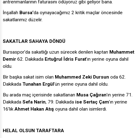
antrenmanlarının faturasını ödüyoruz gibi geliyor bana.
İnşallah
Bursa’
da oynayacağımız 2 kritik maçlar öncesinde
sakatlarımız düzelir.
SAKATLAR SAHAYA DÖNDÜ
Bursaspor’da sakatlığı uzun sürecek denilen kaptan
Muhammet
Demir
62. Dakikada
Ertuğrul İdris Furat
’ın yerine oyuna dahil
oldu.
Bir başka sakat isim olan
Muhammed Zeki Dursun
oda 62.
Dakikada
Tunahan Ergül
’ün yerine oyuna dahil oldu.
Bu arada maç içerisinde sakatlanan
Musa Çağıran
’ın yerine 71.
Dakikada
Sefa Narin
, 79. Dakikada
ise Sertaç Çam
’ın yerine
16’lık
Ahmet Hakan Atış
oyuna dahil olan isimlerdi.
HELAL OLSUN TARAFTARA