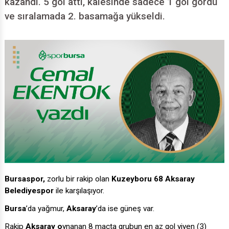
kazandı. 5 gol attı, kalesinde sadece 1 gol gördü
ve sıralamada 2. basamağa yükseldi.
Bursaspor,
zorlu bir rakip olan
Kuzeyboru 68 Aksaray
Belediyespor
ile karşılaşıyor.
Bursa
’da yağmur,
Aksaray
’da ise güneş var.
Rakip
Aksaray o
ynanan 8 maçta grubun en az gol yiyen (3)