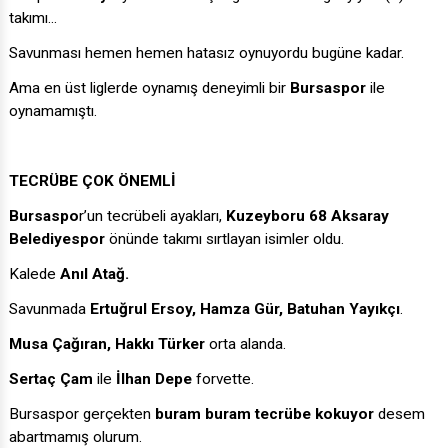
takımı...
Savunması hemen hemen hatasız oynuyordu bugüne kadar.
Ama en üst liglerde oynamış deneyimli bir
Bursaspor
ile
oynamamıştı.
TECRÜBE ÇOK ÖNEMLİ
Bursaspo
r’un tecrübeli ayakları,
Kuzeyboru 68 Aksaray
Belediyespor
önünde takımı sırtlayan isimler oldu.
Kalede
Anıl Atağ.
Savunmada
Ertuğrul Ersoy, Hamza Gür, Batuhan Yayıkçı
.
Musa Çağıran, Hakkı Türker
orta alanda.
Sertaç Çam
ile
İlhan Depe
forvette.
Bursaspor gerçekten
buram buram tecrübe kokuyor
desem
abartmamış olurum.