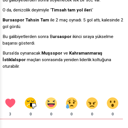
Bu galibiyetlerden sonra söylenecek tek bir söz var.
O da, denizcilik deyimiyle ‘
Timsah tam yol ileri
.’
Bursaspor Tahsin Tam
ile 2 maç oynadı. 5 gol attı, kalesinde 2
gol gördü.
Bu galibiyetlerden sonra B
ursaspor
ikinci sıraya yükselme
başarısı gösterdi.
Bursa’da oynanacak
Muşsspor
ve
Kahramanmaraş
İstiklalspor
maçları sonrasında yeniden liderlik koltuğuna
oturabilir.
3
0
0
0
0
0