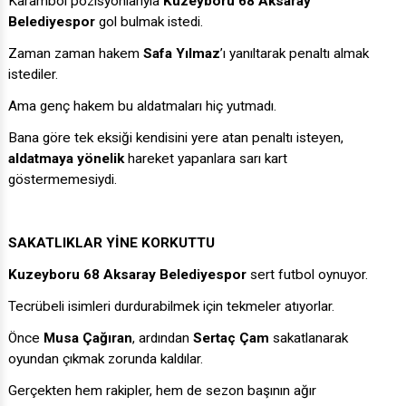
Karambol pozisyonlarıyla
Kuzeyboru 68 Aksaray
Belediyespor
gol bulmak istedi.
Zaman zaman hakem
Safa Yılmaz
’ı yanıltarak penaltı almak
istediler.
Ama genç hakem bu aldatmaları hiç yutmadı.
Bana göre tek eksiği kendisini yere atan penaltı isteyen,
aldatmaya yönelik
hareket yapanlara sarı kart
göstermemesiydi.
SAKATLIKLAR YİNE KORKUTTU
Kuzeyboru 68 Aksaray Belediyespor
sert futbol oynuyor.
Tecrübeli isimleri durdurabilmek için tekmeler atıyorlar.
Önce
Musa Çağıran
, ardından
Sertaç Çam
sakatlanarak
oyundan çıkmak zorunda kaldılar.
Gerçekten hem rakipler, hem de sezon başının ağır