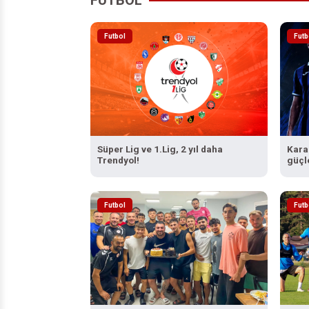
Futbol
Futb
Süper Lig ve 1.Lig, 2 yıl daha
Kara
Trendyol!
güçl
Futbol
Futb