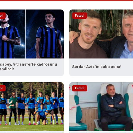
ol
Futbol
cabey, 9 transferle kadrosunu
Serdar Aziz’in baba acısı!
endirdi!
ol
Futbol