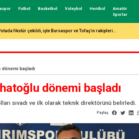
aspor
Futbol
Basketbol
Voleybol
Hentbol
Amatör
Sporlar
üper Lig ve 1.Lig, 2 yıl daha Trendyol!
u dönemi başladı
rhatoğlu dönemi başladı
ları sıvadı ve ilk olarak teknik direktörünü belirledi.
Paylaş