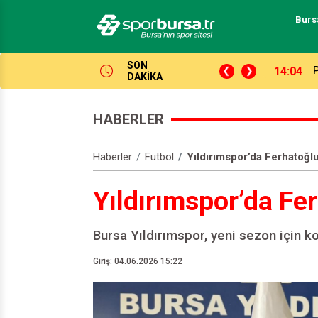
Burs
SON
işte Bursaspor ve Tofaş’ın rakipleri…
14:04
S
DAKİKA
HABERLER
Haberler
Futbol
Yıldırımspor’da Ferhatoğl
Yıldırımspor’da Fe
Bursa Yıldırımspor, yeni sezon için kol
Giriş: 04.06.2026 15:22