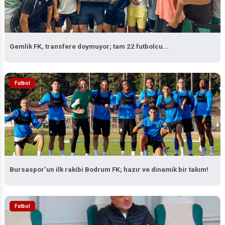
Gemlik FK, transfere doymuyor; tam 22 futbolcu...
Futbol
Bursaspor’un ilk rakibi Bodrum FK; hazır ve dinamik bir takım!
Futbol