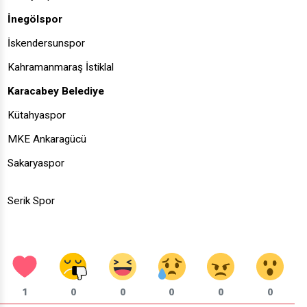
İnegölspor
İskendersunspor
Kahramanmaraş İstiklal
Karacabey Belediye
Kütahyaspor
MKE Ankaragücü
Sakaryaspor
Serik Spor
1
0
0
0
0
0