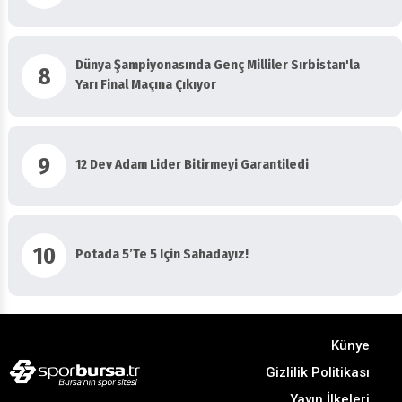
Dünya Şampiyonasında Genç Milliler Sırbistan'la
8
Yarı Final Maçına Çıkıyor
9
12 Dev Adam Lider Bitirmeyi Garantiledi
10
Potada 5’te 5 Için Sahadayız!
Künye
Gizlilik Politikası
Yayın İlkeleri