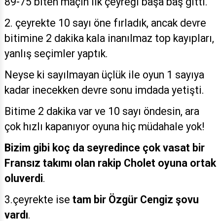
89-75 biten maçın ilk çeyreği başa baş gitti.
2. çeyrekte 10 sayı öne fırladık, ancak devre
bitimine 2 dakika kala inanılmaz top kayıpları,
yanlış seçimler yaptık.
Neyse ki sayılmayan üçlük ile oyun 1 sayıya
kadar inecekken devre sonu imdada yetişti.
Bitime 2 dakika var ve 10 sayı öndesin, ara
çok hızlı kapanıyor oyuna hiç müdahale yok!
Bizim gibi koç da seyredince çok vasat bir
Fransız takımı olan rakip Cholet oyuna ortak
oluverdi
.
3.çeyrekte ise
tam bir Özgür Cengiz şovu
vardı
.