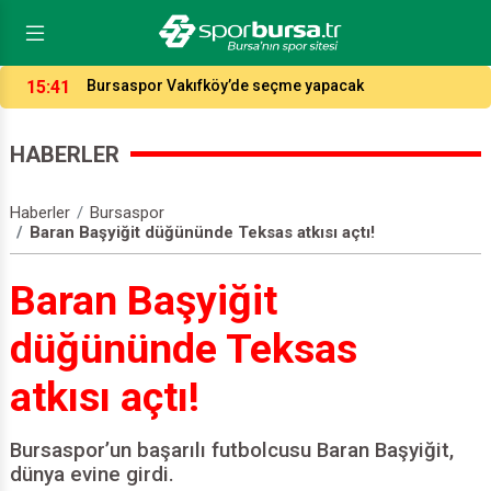
14:04
Potada fikstür çekildi, işte Bursaspor ve Tofaş’ın
rakipleri…
HABERLER
Haberler
Bursaspor
Baran Başyiğit düğününde Teksas atkısı açtı!
Baran Başyiğit
düğününde Teksas
atkısı açtı!
Bursaspor’un başarılı futbolcusu Baran Başyiğit,
dünya evine girdi.