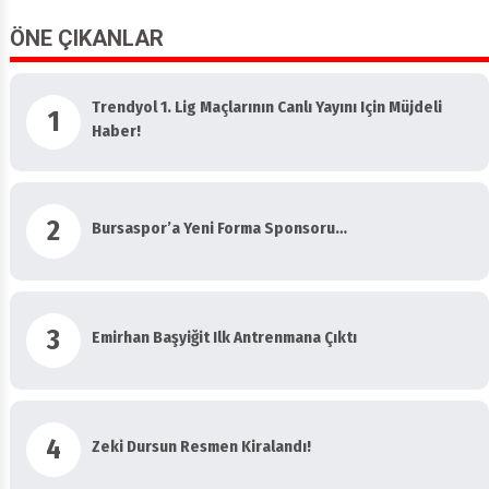
ÖNE ÇIKANLAR
Trendyol 1. Lig Maçlarının Canlı Yayını Için Müjdeli
1
Haber!
2
Bursaspor’a Yeni Forma Sponsoru…
3
Emirhan Başyiğit Ilk Antrenmana Çıktı
4
Zeki Dursun Resmen Kiralandı!