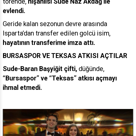
törende,
nişanlısı Sude Naz Akdağ ile
evlendi.
Geride kalan sezonun devre arasında
Isparta’dan transfer edilen golcü isim,
hayatının transferime imza attı.
BURSASPOR VE TEKSAS ATKISI AÇTILAR
Sude-Baran Başyiğit çifti,
düğünde,
“Bursaspor” ve “Teksas” atkısı açmayı
ihmal etmedi.