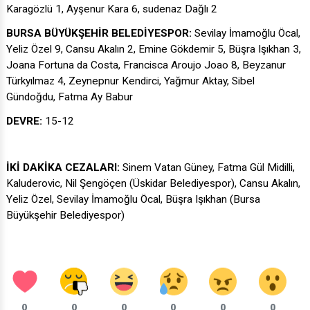
Karagözlü 1, Ayşenur Kara 6, sudenaz Dağlı 2
BURSA BÜYÜKŞEHİR BELEDİYESPOR:
Sevilay İmamoğlu Öcal,
Yeliz Özel 9, Cansu Akalın 2, Emine Gökdemir 5, Büşra Işıkhan 3,
Joana Fortuna da Costa, Francisca Aroujo Joao 8, Beyzanur
Türkyılmaz 4, Zeynepnur Kendirci, Yağmur Aktay, Sibel
Gündoğdu, Fatma Ay Babur
DEVRE:
15-12
İKİ DAKİKA CEZALARI:
Sinem Vatan Güney, Fatma Gül Midilli,
Kaluderovic, Nil Şengöçen (Üskidar Belediyespor), Cansu Akalın,
Yeliz Özel, Sevilay İmamoğlu Öcal, Büşra Işıkhan (Bursa
Büyükşehir Belediyespor)
0
0
0
0
0
0