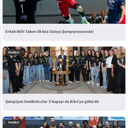
Erkek Milli Takım ilk kez Dünya Şampiyonasında!
Hentbol
Şampiyon hentbolcular 3 kupayı da Biba'ya götürdü
Hentbol