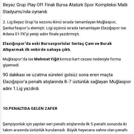
Beyaz Grup Play Off Finali Bursa Atatürk Spor Kompleksi Matlı
Stadyumu'nda oynandı.
2. Lig Beyaz Grup'ta sezonu ikinci sırada tamamlayan Muğlaspor,
Şanlıurfaspor'u elemişti. Ligi üçüncü sırada tamamlayan Elazığspor ise
Adana 01 FK'yi yenip adını finale yazdırmıştı.
Elazığıspor'da eski Bursasporlular Sertaç Çam ve Burak
Altıparmak ilk onbirde sahaya çıktı.
Muğlaspor'da ise
Mehmet Yiğit
kırmızı kart cezası nedeniyle forma
giyemedi.
90 dakikası ve uzatma süreleri golsüz sona eren maçta
Elazığspor'a penaltı atışlarında 8-7 üstünlük sağlayan Muğlaspor
adını 1.Lig yazdırdı.
10.PENALTIDA GELEN ZAFER
Şampiyonluk için yapılan seri penaltı atışlarında ilk 5 penaltı sonunda iki
takım arasında üstünlük kurulamadı. Büyük heyecana sahne olan penaltı