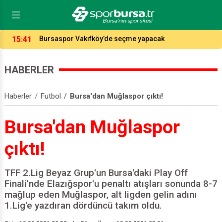
14:04
Potada fikstür çekildi, işte Bursaspor ve Tofaş’ın
rakipleri…
HABERLER
Haberler
Futbol
Bursa'dan Muğlaspor çıktı!
Bursa'dan Muğlaspor
çıktı!
TFF 2.Lig Beyaz Grup'un Bursa'daki Play Off
Finali'nde Elazığspor'u penaltı atışları sonunda 8-7
mağlup eden Muğlaspor, alt ligden gelin adını
1.Lig'e yazdıran dördüncü takım oldu.