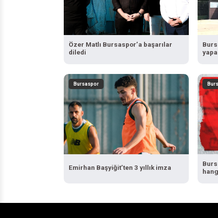
Özer Matlı Bursaspor’a başarılar
Burs
diledi
yapa
Bursaspor
Bur
Burs
Emirhan Başyiğit’ten 3 yıllık imza
hangi