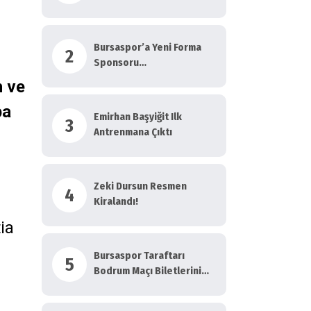
Haber!
Bursaspor’a Yeni Forma
2
Sponsoru…
h ve
pa
Emirhan Başyiğit Ilk
3
Antrenmana Çıktı
Zeki Dursun Resmen
4
Kiralandı!
ia
Bursaspor Taraftarı
5
Bodrum Maçı Biletlerini
Anında Tüketti!