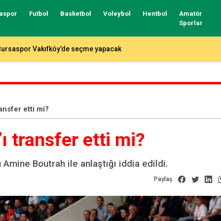
aspor
Futbol
Basketbol
Voleybol
Hentbol
Amatör
Sporlar
otada fikstür çekildi, işte Bursaspor ve Tofaş’ın rakipleri…
ansfer etti mi?
 transfer etti mi?
Amine Boutrah ile anlaştığı iddia edildi.
Paylaş