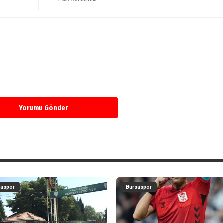
Yorumu Gönder
saspor
Bursaspor