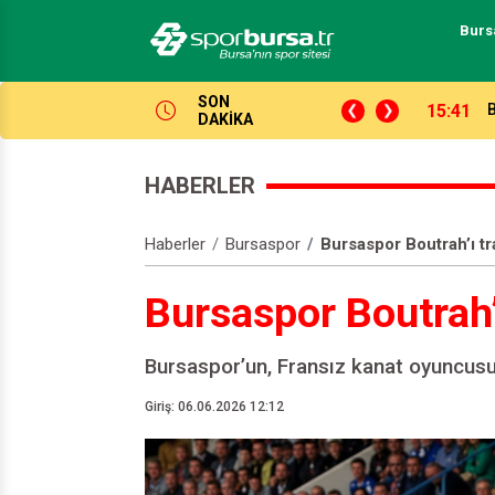
Burs
SON
14:04
P
DAKİKA
HABERLER
Haberler
Bursaspor
Bursaspor Boutrah’ı tr
Bursaspor Boutrah’ı
Bursaspor’un, Fransız kanat oyuncusu 
Giriş: 06.06.2026 12:12