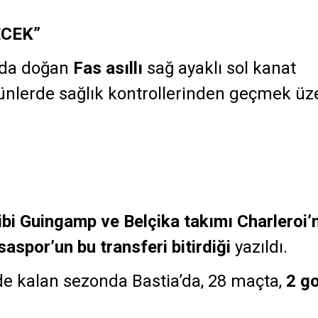
ECEK”
a’da doğan
Fas asıllı
sağ ayaklı sol kanat
lerde sağlık kontrollerinden geçmek üz
.
bi Guingamp ve Belçika takımı Charleroi’
aspor’un bu transferi bitirdiği
yazıldı.
de kalan sezonda Bastia’da, 28 maçta,
2 go