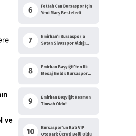
Fettah Can Bursaspor Için
6
Yeni Marş Besteledi
Emirhan’ı Bursaspor’a
7
ere
Satan Sivasspor Aldığı
Bonservisle Bakın Ne
Yapacak?
Emirhan Başyiğit’ten Ilk
8
Mesaj Geldi: Bursaspor
Gibi Büyük…
nın
Emirhan Başyiğit Resmen
9
Timsah Oldu!
l ve
Bursaspor’un Batı VIP
10
Otopark Ücreti Belli Oldu