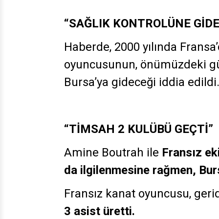
“SAĞLIK KONTROLÜNE GİD
Haberde, 2000 yılında Frans
oyuncusunun, önümüzdeki gün
Bursa’ya gideceği iddia edildi
“TİMSAH 2 KULÜBÜ GEÇTİ”
Amine Boutrah ile
Fransız eki
da ilgilenmesine rağmen, Burs
Fransız kanat oyuncusu, geri
3 asist üretti.