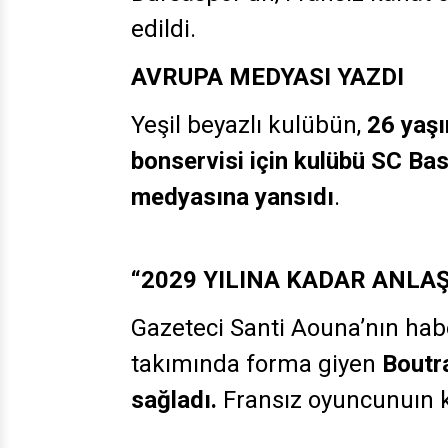
edildi.
AVRUPA MEDYASI YAZDI
Yeşil beyazlı kulübün,
26 yaşı
bonservisi için kulübü SC Bast
medyasına yansıdı
.
“2029 YILINA KADAR ANLA
Gazeteci Santi Aouna’nın habe
takımında forma giyen
Boutra
sağladı.
Fransız oyuncunuın k