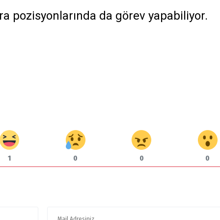
a pozisyonlarında da görev yapabiliyor.
1
0
0
0