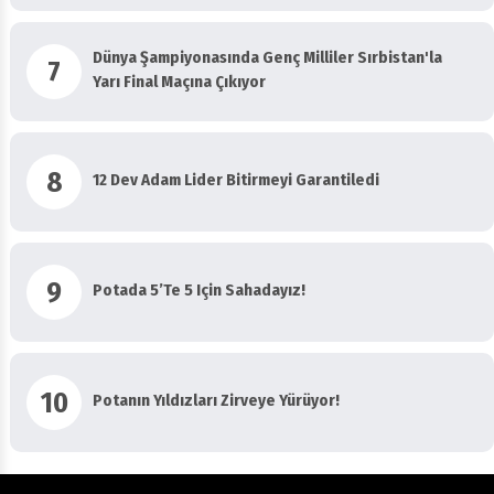
Dünya Şampiyonasında Genç Milliler Sırbistan'la
7
Yarı Final Maçına Çıkıyor
8
12 Dev Adam Lider Bitirmeyi Garantiledi
9
Potada 5’te 5 Için Sahadayız!
10
Potanın Yıldızları Zirveye Yürüyor!