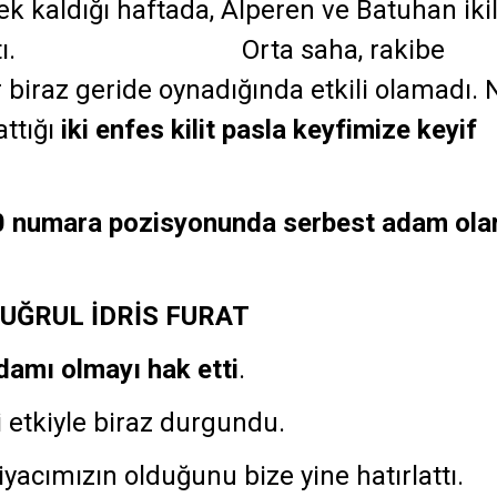
k kaldığı haftada, Alperen ve Batuhan ikil
vini yaptı. Orta saha, rakibe
 biraz geride oynadığında etkili olamadı. 
attığı
iki enfes kilit pasla keyfimize keyif
10 numara pozisyonunda serbest adam ola
UĞRUL İDRİS FURAT
damı olmayı hak etti
.
i etkiyle biraz durgundu.
acımızın olduğunu bize yine hatırlattı.