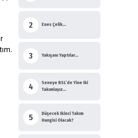
Yazdı
2
Enes Çelik…
r
tım.
3
Yakışanı Yaptılar…
Seneye BSL’de Yine Iki
4
Takımlayız…
Düşecek Ikinci Takım
5
Hangisi Olacak?