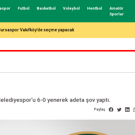
aspor
Futbol
Basketbol
Voleybol
Hentbol
Amatör
Sporlar
otada fikstür çekildi, işte Bursaspor ve Tofaş’ın rakipleri…
elediyespor’u 6-0 yenerek adeta şov yaptı.
Paylaş