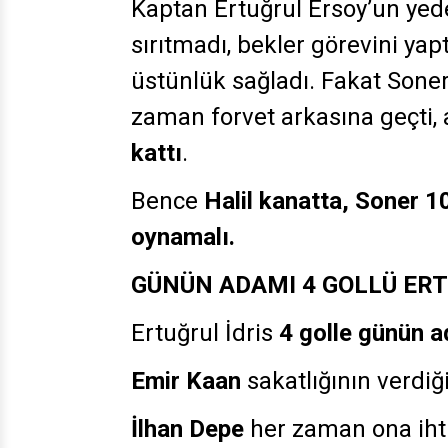
Kaptan Ertuğrul Ersoy’un yede
sırıtmadı, bekler göre
üstünlük sağladı. Fakat Soner
zaman forvet arkasına geçti, 
kattı
.
Bence
Halil kanatta, Soner 
oynamalı.
GÜNÜN ADAMI 4 GOLLÜ ERT
Ertuğrul İdris
4 golle günün a
Emir Kaan
sakatlığının verdiğ
İlhan Depe
her zaman ona ihtiy