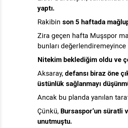
yaptı.
Rakibin
son 5 haftada mağlup
Zira geçen hafta Muşspor maç
bunları değerlendiremeyince 
Nitekim beklediğim oldu ve ço
Aksaray,
defansı biraz öne çı
üstünlük sağlanmayı düşünm
Ancak bu planda yanılan taraf
Çünkü,
Bursaspor’un süratli 
unutmuştu.