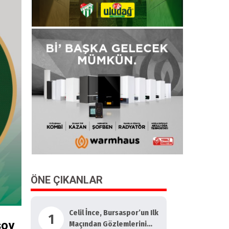
ÖNE ÇIKANLAR
Celil İnce, Bursaspor’un Ilk
1
şov
Maçından Gözlemlerini