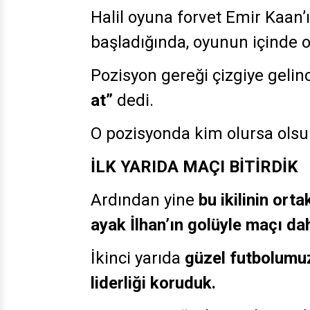
Halil oyuna forvet Emir Kaan
başladığında, oyunun içinde 
Pozisyon gereği çizgiye gelinc
at”
dedi.
O pozisyonda kim olursa olsu
İLK YARIDA MAÇI BİTİRDİK
Ardından yine
bu ikilinin orta
ayak İlhan’ın golüyle maçı daha
İkinci
yarıda
güzel futbolumuz
liderliği koruduk.