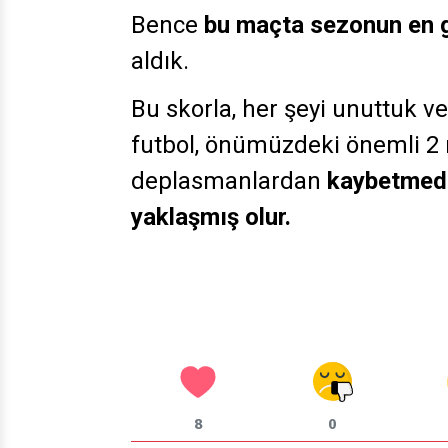
Bence
bu maçta sezonun en g
aldık.
Bu skorla, her şeyi unuttuk ve
futbol, önümüzdeki önemli 2
deplasmanlardan
kaybetmede
yaklaşmış olur.
8
0