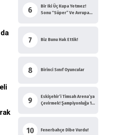
Bir Iki Üç Kupa Yetmez!
6
Sonu “Süper” Ve Avrupa
Olsun!
 da
7
Biz Bunu Hak Ettik!
8
Birinci Sınıf Oyuncular
eli
Eskişehir’i Timsah Arena’ya
9
Çevirmek! Şampiyonluğa 1
Kala…
arak
10
Fenerbahçe Dibe Vurdu!