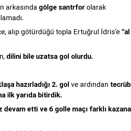
’ın arkasında
gölge santrfor
olarak
olamadı.
e, alıp götürdüğü topla Ertuğrul İdris’e
“al
n,
dilini bile uzatsa gol olurdu.
klaşa hazırladığı 2. gol
ve ardından
tecrüb
 ilk yarıda bitirdik.
 devam etti ve 6 golle maçı farklı kazan