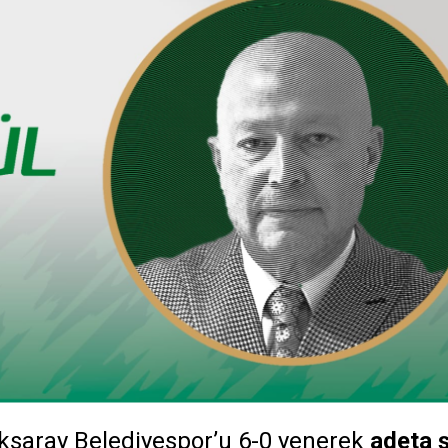
ksaray Belediyespor’u 6-0 yenerek
adeta 