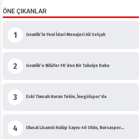
ÖNE ÇIKANLAR
1
Gemlik’in Yeni İdari Menajeri Ali Selçuk
2
Gemlik’e Nilüfer FK’den Bir Takviye Daha
3
Eski Timsah Harun Tekin, İnegölspor'da
4
Ulusal Lisanslı Kulüp Sayısı 40 Oldu, Bursaspor…