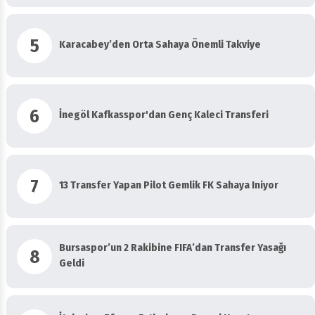
5
Karacabey’den Orta Sahaya Önemli Takviye
6
İnegöl Kafkasspor'dan Genç Kaleci Transferi
7
13 Transfer Yapan Pilot Gemlik FK Sahaya Iniyor
Bursaspor’un 2 Rakibine FIFA’dan Transfer Yasağı
8
Geldi
İtalya’nın Efsane Futbolcusu Baresi Hayatını