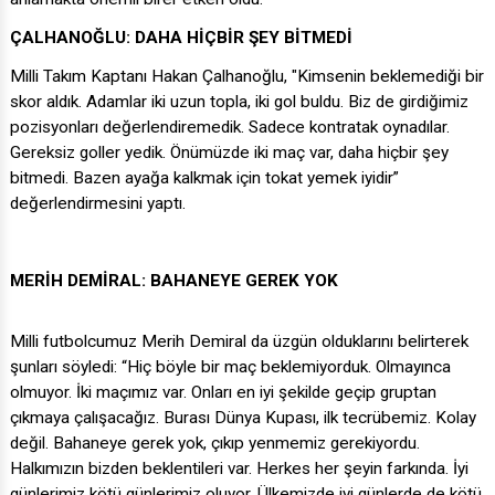
ÇALHANOĞLU: DAHA HİÇBİR ŞEY BİTMEDİ
Milli Takım Kaptanı Hakan Çalhanoğlu, "Kimsenin beklemediği bir
skor aldık. Adamlar iki uzun topla, iki gol buldu. Biz de girdiğimiz
pozisyonları değerlendiremedik. Sadece kontratak oynadılar.
Gereksiz goller yedik. Önümüzde iki maç var, daha hiçbir şey
bitmedi. Bazen ayağa kalkmak için tokat yemek iyidir”
değerlendirmesini yaptı.
MERİH DEMİRAL: BAHANEYE GEREK YOK
Milli futbolcumuz Merih Demiral da üzgün olduklarını belirterek
şunları söyledi: “Hiç böyle bir maç beklemiyorduk. Olmayınca
olmuyor. İki maçımız var. Onları en iyi şekilde geçip gruptan
çıkmaya çalışacağız. Burası Dünya Kupası, ilk tecrübemiz. Kolay
değil. Bahaneye gerek yok, çıkıp yenmemiz gerekiyordu.
Halkımızın bizden beklentileri var. Herkes her şeyin farkında. İyi
günlerimiz kötü günlerimiz oluyor. Ülkemizde iyi günlerde de kötü