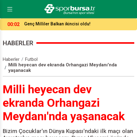
23:52
Antalya’da 7 gollü düello!
HABERLER
Haberler
Futbol
Milli heyecan dev ekranda Orhangazi Meydanı'nda
yaşanacak
Milli heyecan dev
ekranda Orhangazi
Meydanı'nda yaşanacak
Bizim Çocuklar'ın Dünya Kupası'ndaki ilk maçı olan