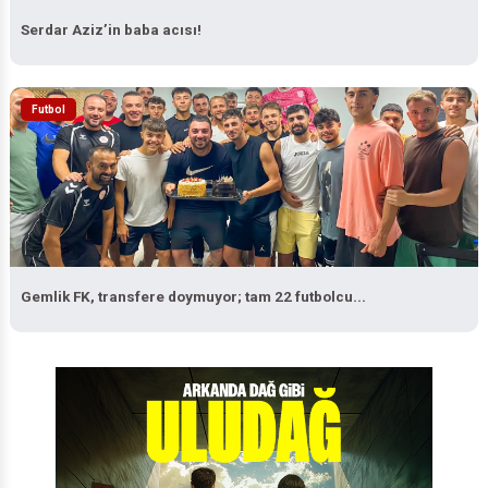
Serdar Aziz’in baba acısı!
Futbol
Gemlik FK, transfere doymuyor; tam 22 futbolcu...