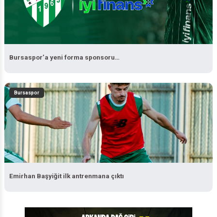
Bursaspor’a yeni forma sponsoru…
Bursaspor
Emirhan Başyiğit ilk antrenmana çıktı