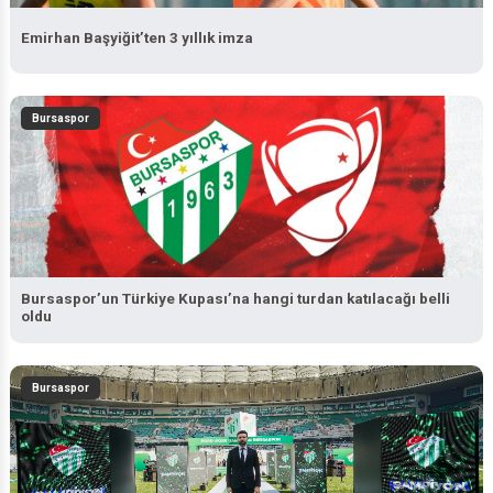
Emirhan Başyiğit’ten 3 yıllık imza
Bursaspor
Bursaspor’un Türkiye Kupası’na hangi turdan katılacağı belli
oldu
Bursaspor