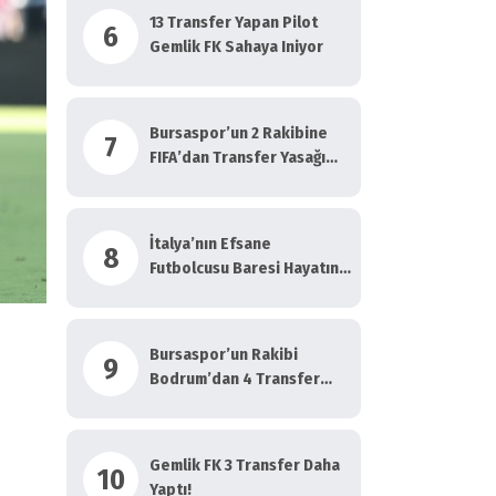
13 Transfer Yapan Pilot
6
Gemlik FK Sahaya Iniyor
Bursaspor’un 2 Rakibine
7
FIFA’dan Transfer Yasağı
Geldi
İtalya’nın Efsane
8
Futbolcusu Baresi Hayatını
Kaybetti!
Bursaspor’un Rakibi
9
Bodrum’dan 4 Transfer
Daha…
Gemlik FK 3 Transfer Daha
10
Yaptı!