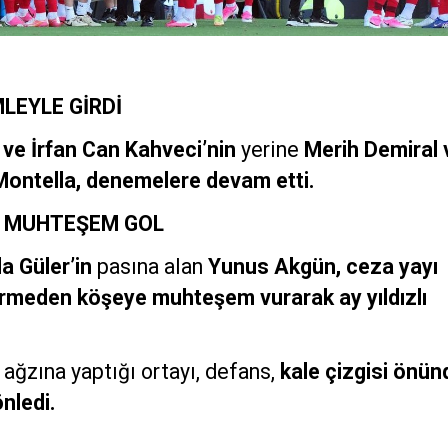
LEYLE GİRDİ
ve İrfan Can Kahveci’nin
yerine
Merih Demiral 
ontella, denemelere devam etti.
N MUHTEŞEM GOL
a Güler’in
pasına alan
Yunus Akgün, ceza yayı
ürmeden köşeye muhteşem vurarak ay yıldızlı
 ağzına yaptığı ortayı, defans,
kale çizgisi önü
nledi.