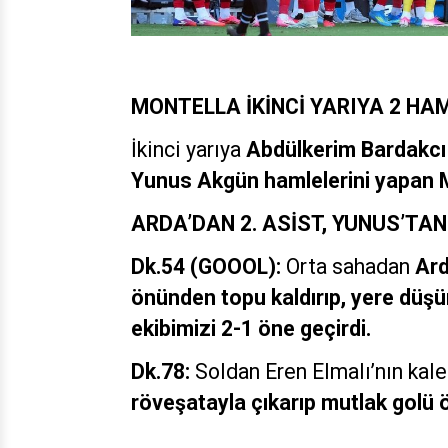
MONTELLA İKİNCİ YARIYA 2 HAM
İkinci yarıya
Abdülkerim Bardakcı 
Yunus Akgün hamlelerini yapan M
ARDA’DAN 2. ASİST, YUNUS’TA
Dk.54 (GOOOL):
Orta sahadan
Ard
önünden topu kaldırıp, yere düş
ekibimizi 2-1 öne geçirdi.
Dk.78:
Soldan Eren Elmalı’nın kale
röveşatayla çıkarıp mutlak golü ö