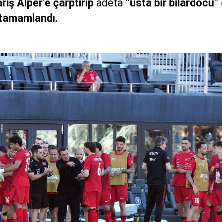
rış Alper’e çarptırıp
adeta
“usta bir bilardocu”
 tamamlandı.