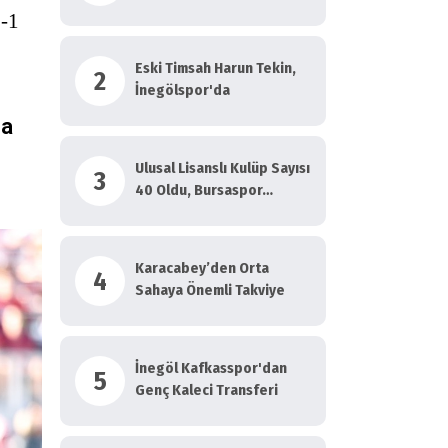
2-1
Eski Timsah Harun Tekin,
2
İnegölspor'da
da
Ulusal Lisanslı Kulüp Sayısı
3
40 Oldu, Bursaspor…
Karacabey’den Orta
4
Sahaya Önemli Takviye
İnegöl Kafkasspor'dan
5
Genç Kaleci Transferi