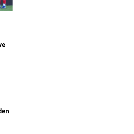
ve
nden