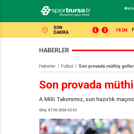
Burs
SON
14:04
S
DAKİKA
HABERLER
Haberler
Futbol
Son provada müthiş goller
Son provada müthiş
A Milli Takımımız, son hazırlık maçı
Giriş: 07.06.2026 02:53