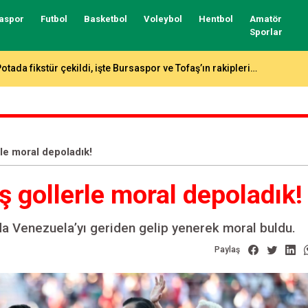
aspor
Futbol
Basketbol
Voleybol
Hentbol
Amatör
Sporlar
üper Lig ve 1.Lig, 2 yıl daha Trendyol!
le moral depoladık!
 gollerle moral depoladık!
nda Venezuela’yı geriden gelip yenerek moral buldu.
Paylaş