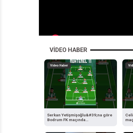
VIDEO HABER
Video Haber
Vi
Serkan Yetişmişoğlu&#39;na göre
Cel
Bodrum FK maçında
maç
Bursaspor&#39;un 11&#39;i...
11&
#Bursaspor #BodrumFK
#Bo