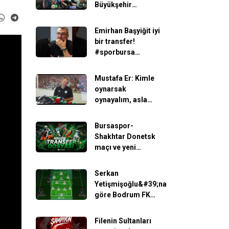
Büyükşehir
Belediye Başkanı
Mustafa Bozbey,
Emirhan Başyiğit iyi
kupayı birlikte
bir transfer!
kaldırdı!
#sporbursa
#futbol#Bursaspor
#EmirhanBaşyiğit
Mustafa Er: Kimle
#Bursaspor
oynarsak
oynayalım, asla
pes etmeyeceğiz
Bursaspor-
Shakhtar Donetsk
maçı ve yeni
transferler...
Serkan
Yetişmişoğlu&#39;na
göre Bodrum FK
maçında
Bursaspor&#39;un
Filenin Sultanları
11&#39;i...