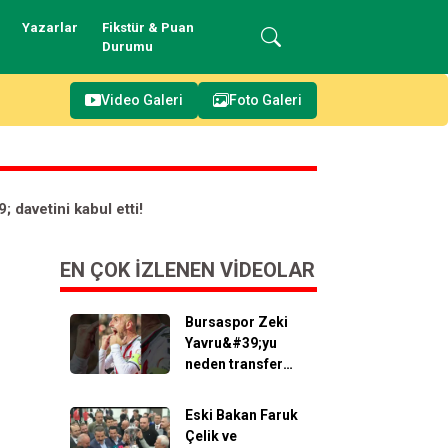
Yazarlar
Fikstür & Puan
Durumu
Video Galeri
Foto Galeri
davetini kabul etti!
EN ÇOK İZLENEN VIDEOLAR
Bursaspor Zeki
Yavru&#39;yu
neden transfer
etti?
#sporbursatr
Eski Bakan Faruk
#bursaspor
Çelik ve