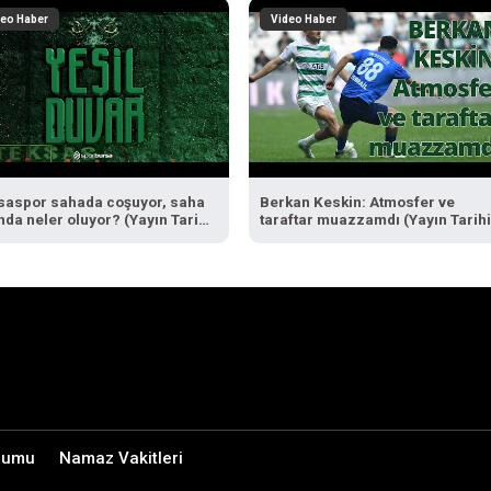
deo Haber
Video Haber
saspor sahada coşuyor, saha
Berkan Keskin: Atmosfer ve
nda neler oluyor? (Yayın Tarihi:
taraftar muazzamdı (Yayın Tarihi
ralık 2025)
1 Şubat 2025)
rumu
Namaz Vakitleri