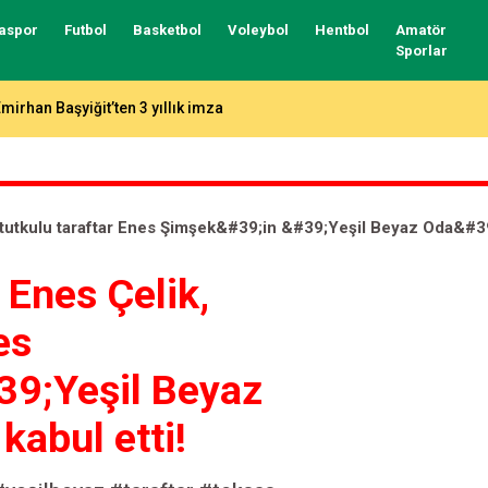
aspor
Futbol
Basketbol
Voleybol
Hentbol
Amatör
Sporlar
mirhan Başyiğit’ten 3 yıllık imza
tutkulu taraftar Enes Şimşek&#39;in &#39;Yeşil Beyaz Oda&#39; 
Enes Çelik,
es
9;Yeşil Beyaz
kabul etti!