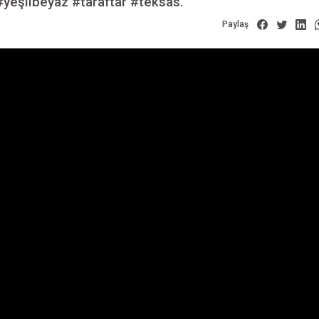
yeşilbeyaz #taraftar #teksas.
Paylaş