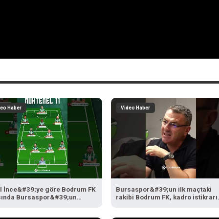
deo Haber
Video Haber
il İnce&#39;ye göre Bodrum FK
Bursaspor&#39;un ilk maçtaki
ında Bursaspor&#39;un
rakibi Bodrum FK, kadro istikrarı
#39;i... #Bursaspor
olan bir takım...
drumFK #SporBursa