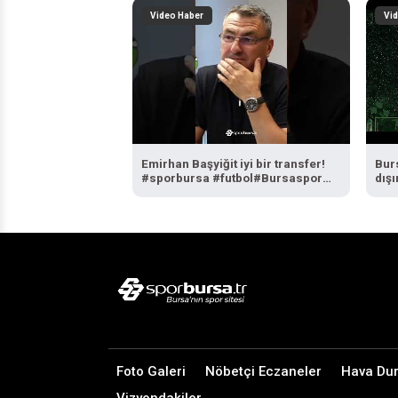
#SporBursa
Video Haber
Vi
Emirhan Başyiğit iyi bir transfer!
Bur
#sporbursa #futbol#Bursaspor
dışı
#EmirhanBaşyiğit #Bursaspor
17 A
Foto Galeri
Nöbetçi Eczaneler
Hava Du