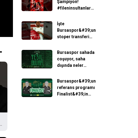
Şampiyon!
#Bursaspor
#fileninsultanları
#BodrumFK
#sporbursatr
#SporBursa
İşte
Bursaspor&#39;un
stoper transferi
planları... Serkan
Yetişmişoğlu
Bursaspor sahada
gelişmeleri
coşuyor, saha
yorumluyor.
dışında neler
oluyor? (Yayın
Tarihi: 17 Aralık
Bursaspor&#39;un
2025)
referans programı
Finalist&#39;in
3.sezonu 3
Ağustos Pazartesi
19.30&#39;da
başlıyor!