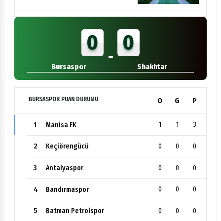
0
0
-
Bursaspor
Shakhtar
BURSASPOR PUAN DURUMU
O
G
P
1
1
1
3
Manisa FK
2
0
0
0
Keçiörengücü
3
0
0
0
Antalyaspor
4
0
0
0
Bandırmaspor
5
0
0
0
Batman Petrolspor