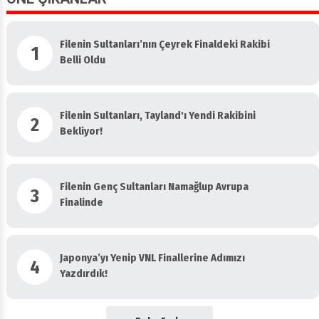
ÖNE ÇIKANLAR
Filenin Sultanları’nın Çeyrek Finaldeki Rakibi
1
Belli Oldu
Filenin Sultanları, Tayland'ı Yendi Rakibini
2
Bekliyor!
Filenin Genç Sultanları Namağlup Avrupa
3
Finalinde
Japonya’yı Yenip VNL Finallerine Adımızı
4
Yazdırdık!