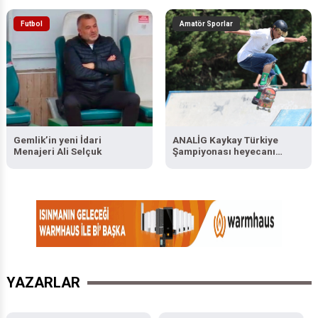
Futbol
Amatör Sporlar
Gemlik’in yeni İdari
ANALİG Kaykay Türkiye
Menajeri Ali Selçuk
Şampiyonası heyecanı
Sukaypark’ta yaşanıyor
YAZARLAR