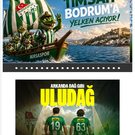
Bursaspor
Bursaspor’un forma numaraları
açıklandı
1
2
3
4
5
6
7
8
9
10
11
12
13
14
15
16
17
18
19
20
T