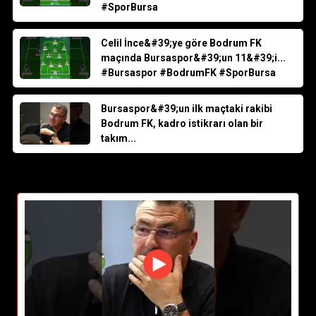
11&#39;i... #Bursaspor #BodrumFK
#SporBursa
Celil İnce&#39;ye göre Bodrum FK
maçında Bursaspor&#39;un 11&#39;i...
#Bursaspor #BodrumFK #SporBursa
Bursaspor&#39;un ilk maçtaki rakibi
Bodrum FK, kadro istikrarı olan bir
takım...