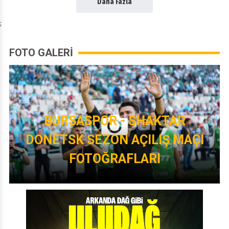
Daha Fazla
;
FOTO GALERİ
BURSASPOR - SHAKTAR
DONETSK SEZON AÇILIŞ MAÇI
FOTOĞRAFLARI