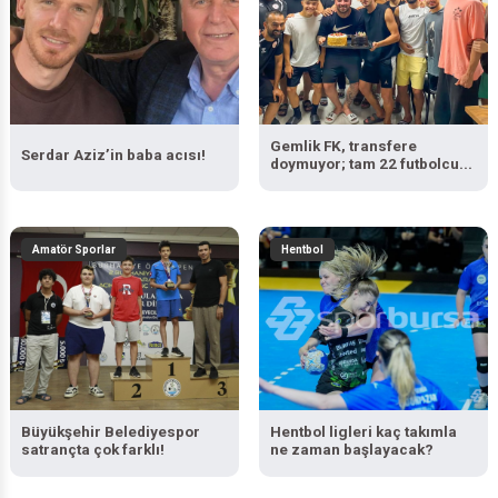
Gemlik FK, transfere
Serdar Aziz’in baba acısı!
doymuyor; tam 22 futbolcu...
Amatör Sporlar
Hentbol
Büyükşehir Belediyespor
Hentbol ligleri kaç takımla
satrançta çok farklı!
ne zaman başlayacak?