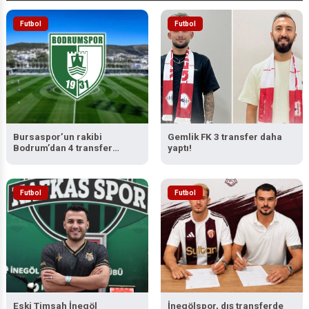
1
2
3
4
5
6
7
8
9
10
11
12
13
14
15
T
Futbol
Futbol
Bursaspor’un rakibi
Gemlik FK 3 transfer daha
Bodrum’dan 4 transfer
yaptı!
daha…
Futbol
Futbol