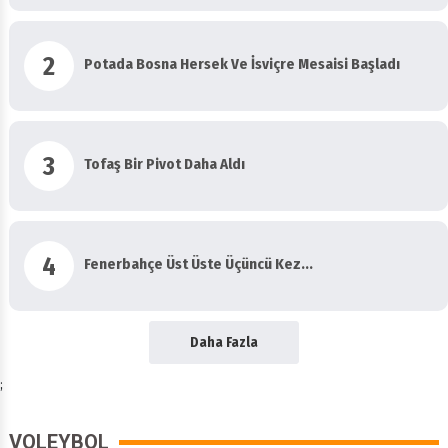
2
Potada Bosna Hersek Ve İsviçre Mesaisi Başladı
3
Tofaş Bir Pivot Daha Aldı
4
Fenerbahçe Üst Üste Üçüncü Kez...
Daha Fazla
;