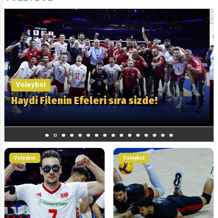
VOLEYBOL
Voleybol
Filenin Sultanları, şimdi de Avrupa
Şampiyonluğu için oynayacak
1
2
3
4
5
6
7
8
9
10
11
12
13
14
15
T
Voleybol
Voleybol