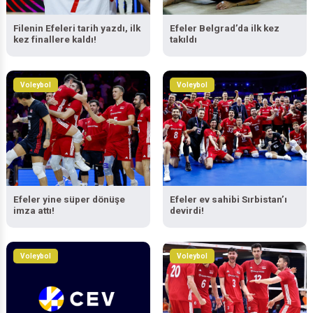
Filenin Efeleri tarih yazdı, ilk
Efeler Belgrad’da ilk kez
kez finallere kaldı!
takıldı
Voleybol
Voleybol
Efeler yine süper dönüşe
Efeler ev sahibi Sırbistan’ı
imza attı!
devirdi!
Voleybol
Voleybol