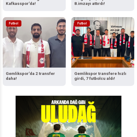
Eski Timsah İnegöl
İnegölspor, dış transferde
Kafkasspor’da!
8.imzayı attırdı!
Futbol
Futbol
Gemlikspor’da 2 transfer
Gemlikspor transfere hızlı
daha!
girdi, 7 futbolcu aldı!