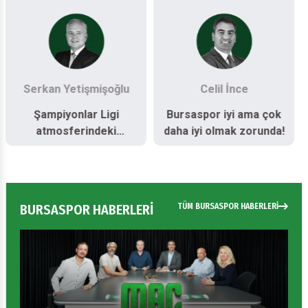
Cemal Ekentok
Ercan Altıngül
Aradan gülerek çıktı
Biz bunu hak ettik!
Bursaspor
BURSASPOR HABERLERİ
TÜM BURSASPOR HABERLERİ