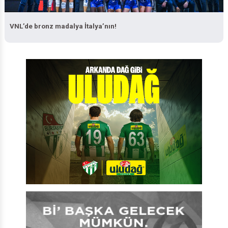
VNL’de bronz madalya İtalya’nın!