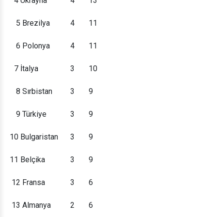
4
Ukrayna
4
13
5
Brezilya
4
11
6
Polonya
4
11
7
İtalya
3
10
8
Sırbistan
3
9
9
Türkiye
3
9
10
Bulgaristan
3
9
11
Belçika
3
9
12
Fransa
3
6
13
Almanya
2
6