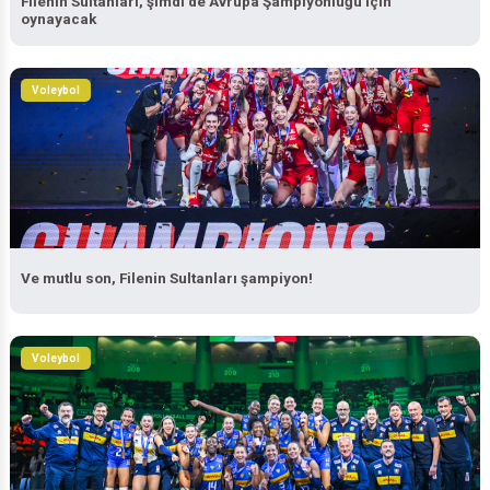
Filenin Sultanları, şimdi de Avrupa Şampiyonluğu için
oynayacak
Voleybol
Ve mutlu son, Filenin Sultanları şampiyon!
Voleybol