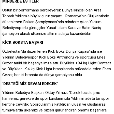
MİNDERDE ESTİLER
Üstün bir performans sergileyerek Dünya ikincisi olan Aras
Toprak Yıldırım’a büyük gurur yaşattı. Romanya’nın Cluj kentinde
düzenlenen Balkan Şampiyonası’nda mindere çıkan Yıldırım
Belediyesporlu güreşçiler Yusuf İslam Kara ve Batın Naniş
şampiyon olarak ülkemize altın madalya kazandırdılar.
KİCK BOKSTA BAŞARI
Özbekistan’da düzenlenen Kick Boks Dünya Kupası’nda ise
Yıldırım Belediyespor Kick Boks Antrenörü ve sporcusu Enes
Gezer tarihi bir başarıya imza attı. Büyükler +94 kg Light Contact
ve Büyükler +94 kg Kick Light branşlarında mücadele eden Enes
Gezer, her iki branşta da dünya şampiyonu oldu.
‘DESTEĞİMİZ DEVAM EDECEK’
Yıldırım Belediye Başkanı Oktay Yılmaz, “Gerek tesisleşme
hamlemiz gerekse de spor kurslarımızla Yıldırım’ı adeta bir spor
kentine çevirdik. Sporcularımız katıldıkları ulusal ve uluslararası
turnuvalarda ülkemizi ve bizleri gururlandıran önemli başarılara