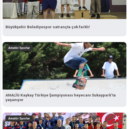
Büyükşehir Belediyespor satrançta çok farklı!
Amatör Sporlar
ANALİG Kaykay Türkiye Şampiyonası heyecanı Sukaypark’ta
yaşanıyor
Amatör Sporlar