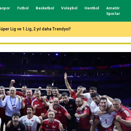
aspor
Futbol
Basketbol
Voleybol
Hentbol
Amatör
Sporlar
aracabey, 9 transferle kadrosunu güçlendirdi!