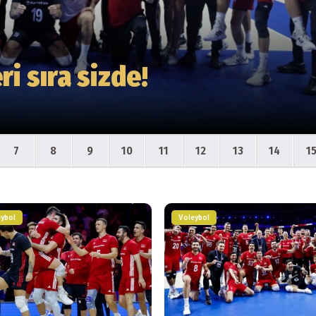
ri sıra sizde!
7
8
9
10
11
12
13
14
1
ybol
Voleybol