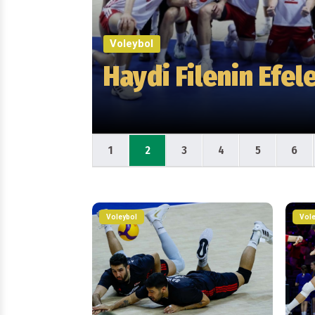
Voleybol
Haydi Filenin Efele
1
2
3
4
5
6
Voleybol
Vole