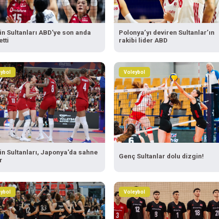
nin Sultanları ABD'ye son anda
Polonya’yı deviren Sultanlar’ın
tti
rakibi lider ABD
ybol
Voleybol
nin Sultanları, Japonya'da sahne
Genç Sultanlar dolu dizgin!
r
ybol
Voleybol