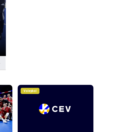
Voleybol
Filenin Sultanları, şimdi
Şampiyonluğu için oyna
5
Voleybol