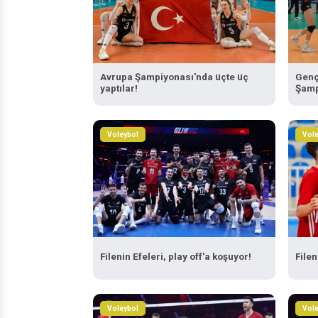
Avrupa Şampiyonası'nda üçte üç
Genç
yaptılar!
Şamp
Voleybol
Vole
Filenin Efeleri, play off'a koşuyor!
Filen
Voleybol
Vole