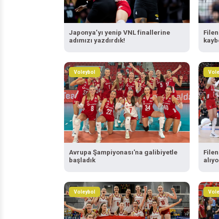
Japonya’yı yenip VNL finallerine
File
adımızı yazdırdık!
kaybe
Voleybol
Vole
Avrupa Şampiyonası'na galibiyetle
File
başladık
alıyo
Voleybol
Vole