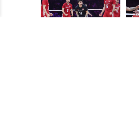
Filenin Efeleri, Polonya'yı salladı
Çin, 
ama…
Voleybol
Vole
Filenin Efeleri, Polonya’da VNL
Filen
sahnesinde; işte maç programı
Ankar