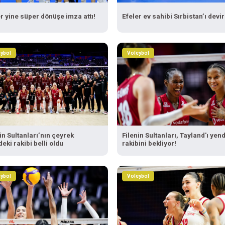
r yine süper dönüşe imza attı!
Efeler ev sahibi Sırbistan’ı devir
ybol
Voleybol
in Sultanları’nın çeyrek
Filenin Sultanları, Tayland'ı yend
deki rakibi belli oldu
rakibini bekliyor!
ybol
Voleybol