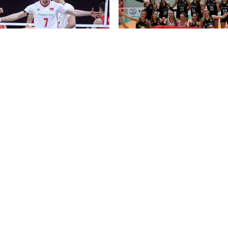
U18 Kız Milli Takımımız Balkan
Filenin Efeleri’ne hafif geldi
ikincisi oldu
ybol
Voleybol
in Sultanları, Çin’i de devirdi;
Sultanlar’dan muhteşem geri dö
a’da 4’te 4 yaptı