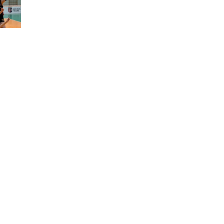
Shanghai Future Star’a galibiyetle
başladık
Voleybol
Filenin Sultanları, set vermeden 2'de
nüş!
2 yaptı