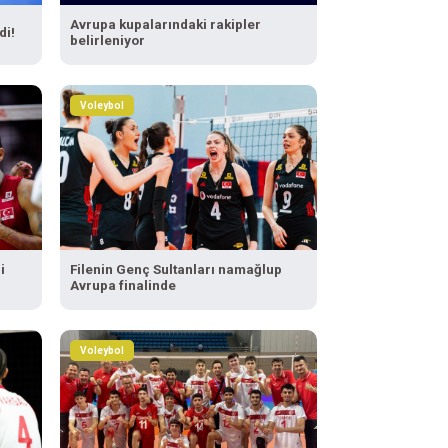
Avrupa kupalarındaki rakipler
di!
belirleniyor
Voleybol
i
Filenin Genç Sultanları namağlup
Avrupa finalinde
Voleybol