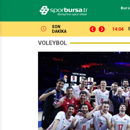
Burs
SON
13:47
K
DAKİKA
VOLEYBOL