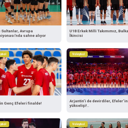
 Sultanlar, Avrupa
U18 Erkek Milli Takımımız, Balk
iyonası'nda sahne alıyor
İkincisi
ybol
Voleybol
Arjantin’i de devirdiler, Efeler’in
in Genç Efeleri finalde!
yükselişi!..
ybol
Voleybol