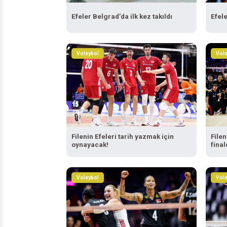
Efeler Belgrad’da ilk kez takıldı
Efele
Voleybol
Vole
Filenin Efeleri tarih yazmak için
Filen
oynayacak!
final
Voleybol
Vole