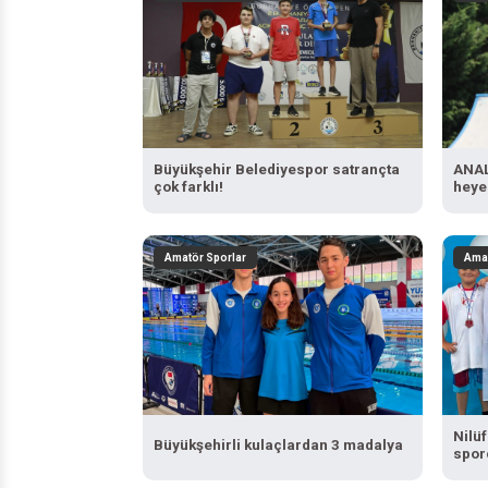
Büyükşehir Belediyespor satrançta
ANAL
çok farklı!
heye
Amatör Sporlar
Amat
Nilü
Büyükşehirli kulaçlardan 3 madalya
spor