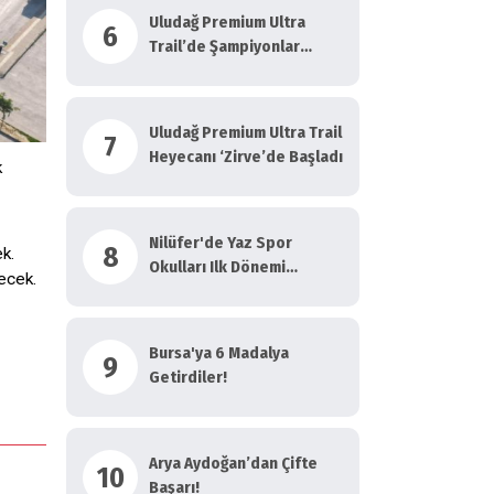
Uludağ Premium Ultra
6
Trail’de Şampiyonlar
Taçlandı
Uludağ Premium Ultra Trail
7
Heyecanı ‘Zirve’de Başladı
k
Nilüfer'de Yaz Spor
8
k.
Okulları Ilk Dönemi
ecek.
Tamamlandı
Bursa'ya 6 Madalya
9
Getirdiler!
Arya Aydoğan’dan Çifte
10
Başarı!