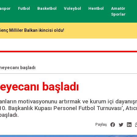
aspor
Futbol
Basketbol
Voleybol
Hentbol
Amatör
Sporlar
ntalya’da 7 gollü düello!
heyecanı başladı
eyecanı başladı
şanların motivasyonunu artırmak ve kurum içi dayanış
0. Başkanlık Kupası Personel Futbol Turnuvası’, Atıcı
başladı.
Paylaş