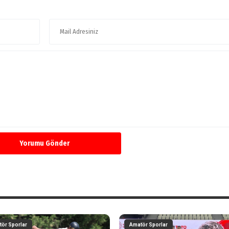
Yorumu Gönder
ör Sporlar
Amatör Sporlar