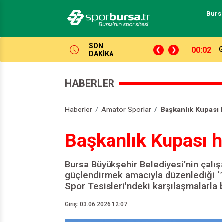
Burs
SON
ncisi oldu!
23:52
A
DAKİKA
HABERLER
Haberler
Amatör Sporlar
Başkanlık Kupası 
Başkanlık Kupası h
Bursa Büyükşehir Belediyesi’nin çalı
güçlendirmek amacıyla düzenlediği ‘1
Spor Tesisleri'ndeki karşılaşmalarla 
Giriş: 03.06.2026 12:07