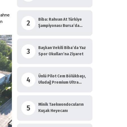
 sahne
Biba: Rahvan At Türkiye
2
un
Şampiyonası Bursa’da
Yapılmalı!
Başkan Vekili Biba’da Yaz
3
Spor Okulları’na Ziyaret
Ünlü Pilot Cem Bölükbaşı,
4
Uludağ Premium Ultra
Trail’de Koştu
Minik Taekwondocuların
5
Kuşak Heyecanı