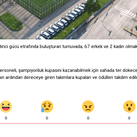
tirici gücü etrafında buluşturan turnuvada, 67 erkek ve 2 kadın olma
rsoneli, şampiyonluk kupasını kazanabilmek için sahada ter dökece
 ardından dereceye giren takımlara kupaları ve ödülleri takdim edil
0
0
0
0