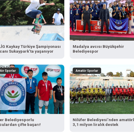
İG Kaykay Türkiye Şampiyonası
Madalya avcısı Büyükşehir
canı Sukaypark’ta yaşanıyor
Belediyespor
ör Sporlar
Amatör Sporlar
fer Belediyesporlu
Nilüfer Belediyesi’nden amatör
culardan çifte başarı!
3,1 milyon liralık destek