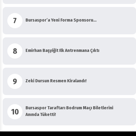
7
Bursaspor’a Yeni Forma Sponsoru…
8
Emirhan Başyiğit Ilk Antrenmana Çıktı
9
Zeki Dursun Resmen Kiralandı!
Bursaspor Taraftarı Bodrum Maçı Biletlerini
10
Anında Tüketti!