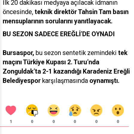
İlk 20 dakikası medyaya açılacak idmanın
öncesinde,
teknik direktör Tahsin Tam basın
mensuplarının sorularını yanıtlayacak.
BU SEZON SADECE EREĞLİ’DE OYNADI
Bursaspor,
bu sezon sentetik zemindeki
tek
maçını Türkiye Kupası 2. Turu’nda
Zonguldak’ta 2-1 kazandığı Karadeniz Ereğli
Belediyespor
karşılaşmasında
oynamıştı.
1
0
0
0
0
0