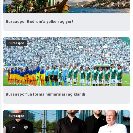
Bursaspor Bodrum’a yelken açıyor!
Bursaspor
Bursaspor’un forma numaraları açıklandı
Bursaspor