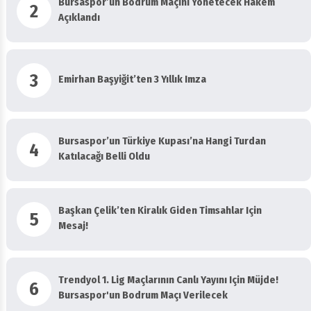
Bursaspor’un Bodrum Maçını Yönetecek Hakem
2
Açıklandı
3
Emirhan Başyiğit’ten 3 Yıllık Imza
Bursaspor’un Türkiye Kupası’na Hangi Turdan
4
Katılacağı Belli Oldu
Başkan Çelik’ten Kiralık Giden Timsahlar Için
5
Mesaj!
Trendyol 1. Lig Maçlarının Canlı Yayını Için Müjde!
6
Bursaspor'un Bodrum Maçı Verilecek