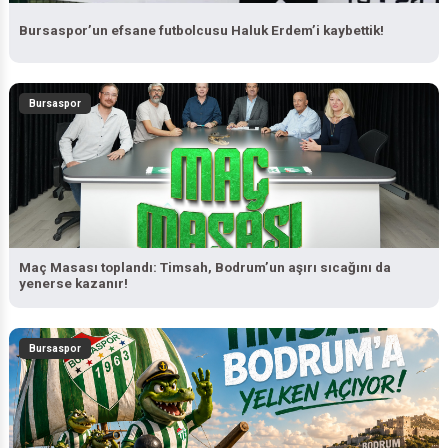
Bursaspor’un efsane futbolcusu Haluk Erdem’i kaybettik!
Bursaspor
Maç Masası toplandı: Timsah, Bodrum’un aşırı sıcağını da
yenerse kazanır!
Bursaspor