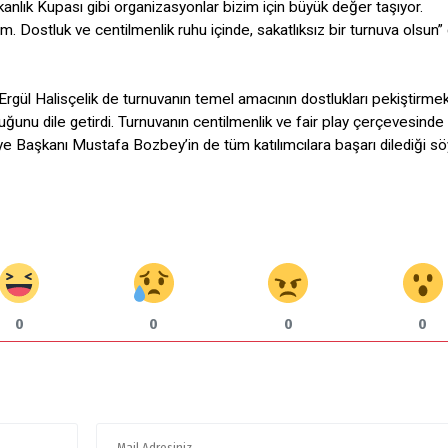
anlık Kupası gibi organizasyonlar bizim için büyük değer taşıyor.
m. Dostluk ve centilmenlik ruhu içinde, sakatlıksız bir turnuva olsun” 
Ergül Halisçelik de turnuvanın temel amacının dostlukları pekiştirme
lduğunu dile getirdi. Turnuvanın centilmenlik ve fair play çerçevesinde
e Başkanı Mustafa Bozbey’in de tüm katılımcılara başarı dilediği söy
0
0
0
0