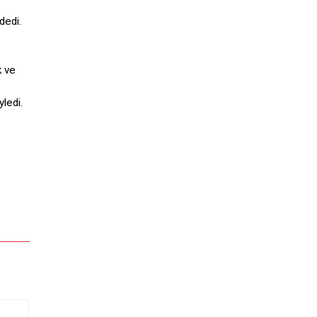
dedi.
k ve
ledi.