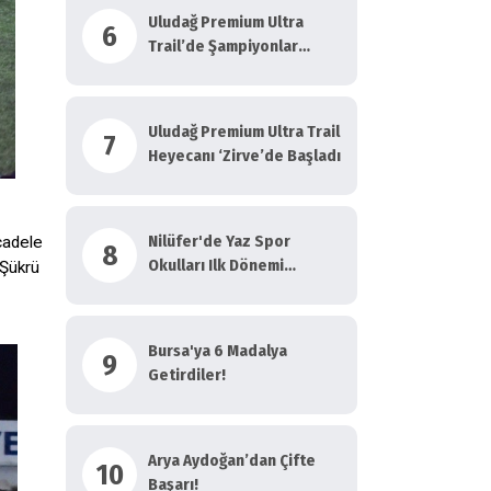
Uludağ Premium Ultra
6
Trail’de Şampiyonlar
Taçlandı
Uludağ Premium Ultra Trail
7
Heyecanı ‘Zirve’de Başladı
Nilüfer'de Yaz Spor
cadele
8
Okulları Ilk Dönemi
 Şükrü
Tamamlandı
Bursa'ya 6 Madalya
9
Getirdiler!
Arya Aydoğan’dan Çifte
10
Başarı!