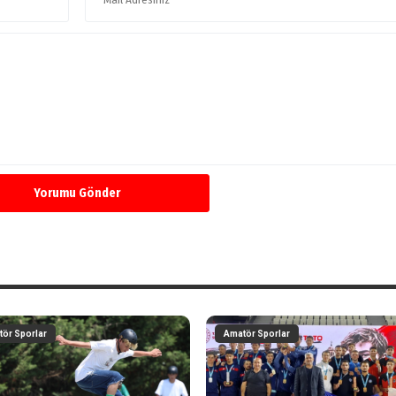
Yorumu Gönder
ör Sporlar
Amatör Sporlar