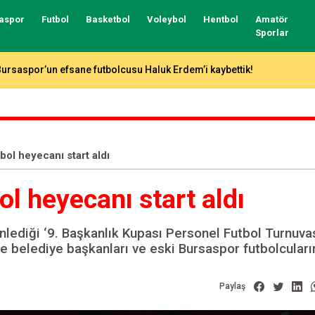
aspor
Futbol
Basketbol
Voleybol
Hentbol
Amatör
Sporlar
aç Masası toplandı: Timsah, Bodrum’un aşırı sıcağını da yenerse ka
bol heyecanı start aldı
l heyecanı start aldı
lediği ‘9. Başkanlık Kupası Personel Futbol Turnuvas
lçe belediye başkanları ve eski Bursaspor futbolcuları
Paylaş