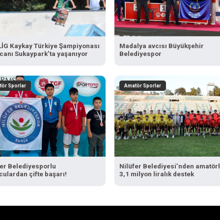
İG Kaykay Türkiye Şampiyonası
Madalya avcısı Büyükşehir
canı Sukaypark’ta yaşanıyor
Belediyespor
ör Sporlar
Amatör Sporlar
fer Belediyesporlu
Nilüfer Belediyesi’nden amatör
culardan çifte başarı!
3,1 milyon liralık destek