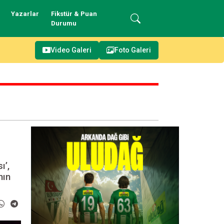
Yazarlar
Fikstür & Puan
Durumu
zanır!
Video Galeri
Foto Galeri
ı’,
nın