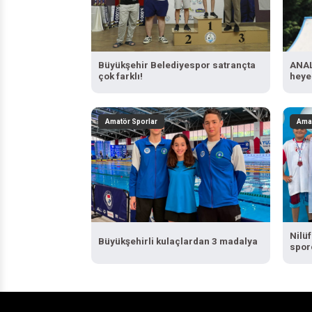
Büyükşehir Belediyespor satrançta
ANAL
çok farklı!
heye
Amatör Sporlar
Amat
Nilü
Büyükşehirli kulaçlardan 3 madalya
spor