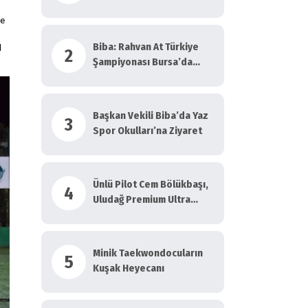
ve
Biba: Rahvan At Türkiye
l
2
Şampiyonası Bursa’da
Yapılmalı!
Başkan Vekili Biba’da Yaz
3
Spor Okulları’na Ziyaret
Ünlü Pilot Cem Bölükbaşı,
4
Uludağ Premium Ultra
Trail’de Koştu
Minik Taekwondocuların
5
Kuşak Heyecanı