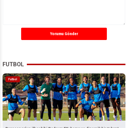
Yorumu Gönder
FUTBOL
Futbol
Bursaspor’un ilk rakibi Bodrum FK; hazır ve dinamik bir takım!