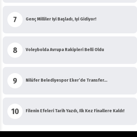
7
Genç Milliler Iyi Başladı, Iyi Gidiyor!
8
Voleybolda Avrupa Rakipleri Belli Oldu
9
Nilüfer Belediyespor Eker’de Transfer…
10
Filenin Efeleri Tarih Yazdı, Ilk Kez Finallere Kaldı!