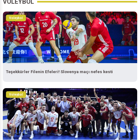
Voleybol
Teşekkürler Filenin Efeleri! Slovenya maçı nefes kesti
Voleybol