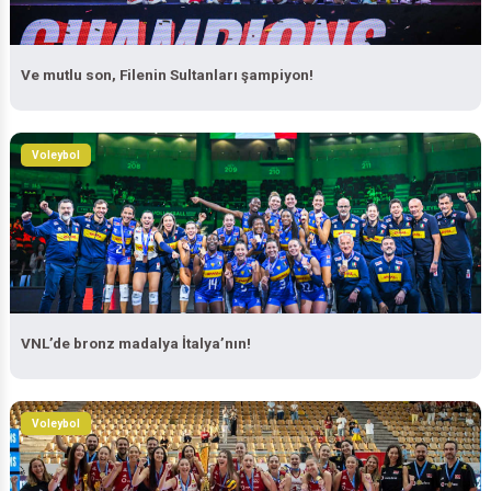
Ve mutlu son, Filenin Sultanları şampiyon!
Voleybol
VNL’de bronz madalya İtalya’nın!
Voleybol