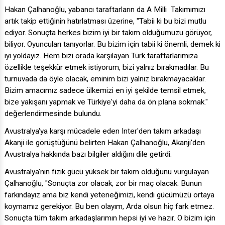
Hakan Çalhanoğlu, yabancı taraftarların da A Milli Takımımızı
artık takip ettiğinin hatırlatması üzerine, "Tabii ki bu bizi mutlu
ediyor. Sonuçta herkes bizim iyi bir takım olduğumuzu görüyor,
biliyor. Oyuncuları tanıyorlar. Bu bizim için tabii ki önemli, demek ki
iyi yoldayız. Hem bizi orada karşılayan Türk taraftarlarımıza
özellikle teşekkür etmek istiyorum, bizi yalnız bırakmadılar. Bu
turnuvada da öyle olacak, eminim bizi yalnız bırakmayacaklar.
Bizim amacımız sadece ülkemizi en iyi şekilde temsil etmek,
bize yakışanı yapmak ve Türkiye'yi daha da ön plana sokmak."
değerlendirmesinde bulundu.
Avustralya'ya karşı mücadele eden Inter'den takım arkadaşı
Akanji ile görüştüğünü belirten Hakan Çalhanoğlu, Akanji'den
Avustralya hakkında bazı bilgiler aldığını dile getirdi.
Avustralya'nın fizik gücü yüksek bir takım olduğunu vurgulayan
Çalhanoğlu, "Sonuçta zor olacak, zor bir maç olacak. Bunun
farkındayız ama biz kendi yeteneğimizi, kendi gücümüzü ortaya
koymamız gerekiyor. Bu ben olayım, Arda olsun hiç fark etmez.
Sonuçta tüm takım arkadaşlarımın hepsi iyi ve hazır. O bizim için