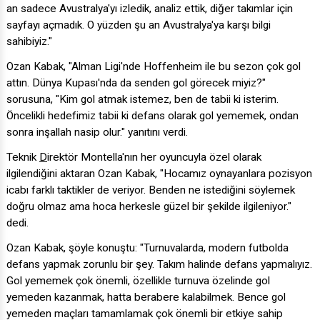
an sadece Avustralya'yı izledik, analiz ettik, diğer takımlar için
sayfayı açmadık. O yüzden şu an Avustralya'ya karşı bilgi
sahibiyiz."
Ozan Kabak, "Alman Ligi'nde Hoffenheim ile bu sezon çok gol
attın. Dünya Kupası'nda da senden gol görecek miyiz?"
sorusuna, "Kim gol atmak istemez, ben de tabii ki isterim.
Öncelikli hedefimiz tabii ki defans olarak gol yememek, ondan
sonra inşallah nasip olur." yanıtını verdi.
Teknik
D
irektör Montella'nın her oyuncuyla özel olarak
ilgilendiğini aktaran Ozan Kabak, "Hocamız oynayanlara pozisyon
icabı farklı taktikler de veriyor. Benden ne istediğini söylemek
doğru olmaz ama hoca herkesle güzel bir şekilde ilgileniyor."
dedi.
Ozan Kabak, şöyle konuştu: "Turnuvalarda, modern futbolda
defans yapmak zorunlu bir şey. Takım halinde defans yapmalıyız.
Gol yememek çok önemli, özellikle turnuva özelinde gol
yemeden kazanmak, hatta berabere kalabilmek. Bence gol
yemeden maçları tamamlamak çok önemli bir etkiye sahip