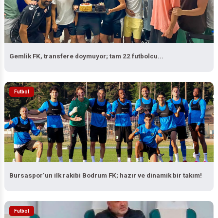
Gemlik FK, transfere doymuyor; tam 22 futbolcu...
Futbol
Bursaspor’un ilk rakibi Bodrum FK; hazır ve dinamik bir takım!
Futbol