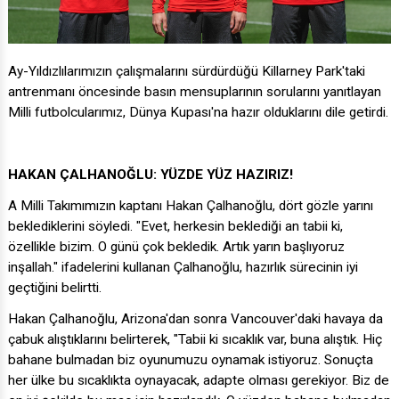
Ay-Yıldızlılarımızın çalışmalarını sürdürdüğü Killarney Park'taki
antrenmanı öncesinde basın mensuplarının sorularını yanıtlayan
Milli futbolcularımız, Dünya Kupası'na hazır olduklarını dile getirdi.
HAKAN ÇALHANOĞLU: YÜZDE YÜZ HAZIRIZ!
A Milli Takımımızın kaptanı Hakan Çalhanoğlu, dört gözle yarını
beklediklerini söyledi. "Evet, herkesin beklediği an tabii ki,
özellikle bizim. O günü çok bekledik. Artık yarın başlıyoruz
inşallah." ifadelerini kullanan Çalhanoğlu, hazırlık sürecinin iyi
geçtiğini belirtti.
Hakan Çalhanoğlu, Arizona'dan sonra Vancouver'daki havaya da
çabuk alıştıklarını belirterek, "Tabii ki sıcaklık var, buna alıştık. Hiç
bahane bulmadan biz oyunumuzu oynamak istiyoruz. Sonuçta
her ülke bu sıcaklıkta oynayacak, adapte olması gerekiyor. Biz de