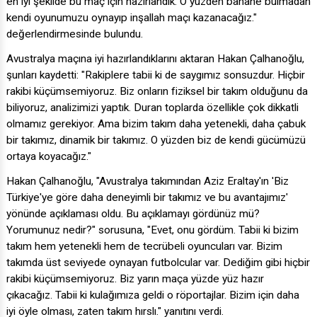
en iyi şekilde bu maç için hazırlandık. O yüzden bahane bulmadan
kendi oyunumuzu oynayıp inşallah maçı kazanacağız."
değerlendirmesinde bulundu.
Avustralya maçına iyi hazırlandıklarını aktaran Hakan Çalhanoğlu,
şunları kaydetti: "Rakiplere tabii ki de saygımız sonsuzdur. Hiçbir
rakibi küçümsemiyoruz. Biz onların fiziksel bir takım olduğunu da
biliyoruz, analizimizi yaptık. Duran toplarda özellikle çok dikkatli
olmamız gerekiyor. Ama bizim takım daha yetenekli, daha çabuk
bir takımız, dinamik bir takımız. O yüzden biz de kendi gücümüzü
ortaya koyacağız."
Hakan Çalhanoğlu, "Avustralya takımından Aziz Eraltay'ın 'Biz
Türkiye'ye göre daha deneyimli bir takımız ve bu avantajımız'
yönünde açıklaması oldu. Bu açıklamayı gördünüz mü?
Yorumunuz nedir?" sorusuna, "Evet, onu gördüm. Tabii ki bizim
takım hem yetenekli hem de tecrübeli oyuncuları var. Bizim
takımda üst seviyede oynayan futbolcular var. Dediğim gibi hiçbir
rakibi küçümsemiyoruz. Biz yarın maça yüzde yüz hazır
çıkacağız. Tabii ki kulağımıza geldi o röportajlar. Bizim için daha
iyi öyle olması, zaten takım hırslı." yanıtını verdi.