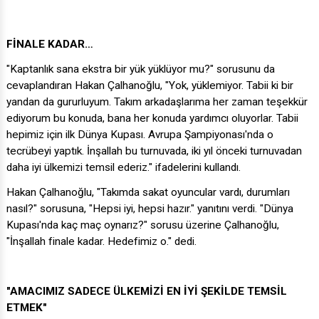
FİNALE KADAR…
"Kaptanlık sana ekstra bir yük yüklüyor mu?" sorusunu da
cevaplandıran Hakan Çalhanoğlu, "Yok, yüklemiyor. Tabii ki bir
yandan da gururluyum. Takım arkadaşlarıma her zaman teşekkür
ediyorum bu konuda, bana her konuda yardımcı oluyorlar. Tabii
hepimiz için ilk Dünya Kupası. Avrupa Şampiyonası'nda o
tecrübeyi yaptık. İnşallah bu turnuvada, iki yıl önceki turnuvadan
daha iyi ülkemizi temsil ederiz." ifadelerini kullandı.
Hakan Çalhanoğlu, "Takımda sakat oyuncular vardı, durumları
nasıl?" sorusuna, "Hepsi iyi, hepsi hazır." yanıtını verdi. "Dünya
Kupası'nda kaç maç oynarız?" sorusu üzerine Çalhanoğlu,
"İnşallah finale kadar. Hedefimiz o." dedi.
"AMACIMIZ SADECE ÜLKEMİZİ EN İYİ ŞEKİLDE TEMSİL
ETMEK"