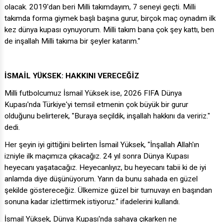
olacak. 2019'dan beri Milli takımdayım, 7 seneyi geçti. Milli
takımda forma giymek başlı başına gurur, birçok maç oynadım ilk
kez dünya kupası oynuyorum. Milli takım bana çok şey kattı, ben
de inşallah Milli takıma bir şeyler katarım."
İSMAİL YÜKSEK: HAKKINI VERECEĞİZ
Milli futbolcumuz İsmail Yüksek ise, 2026 FIFA Dünya
Kupası'nda Türkiye'yi temsil etmenin çok büyük bir gurur
olduğunu belirterek, "Buraya seçildik, inşallah hakkını da veririz."
dedi.
Her şeyin iyi gittiğini belirten İsmail Yüksek, "İnşallah Allah'ın
izniyle ilk maçımıza çıkacağız. 24 yıl sonra Dünya Kupası
heyecanı yaşatacağız. Heyecanlıyız, bu heyecanı tabii ki de iyi
anlamda diye düşünüyorum. Yarın da bunu sahada en güzel
şekilde göstereceğiz. Ülkemize güzel bir turnuvayı en başından
sonuna kadar izlettirmek istiyoruz." ifadelerini kullandı.
İsmail Yüksek, Dünya Kupası'nda sahaya çıkarken ne