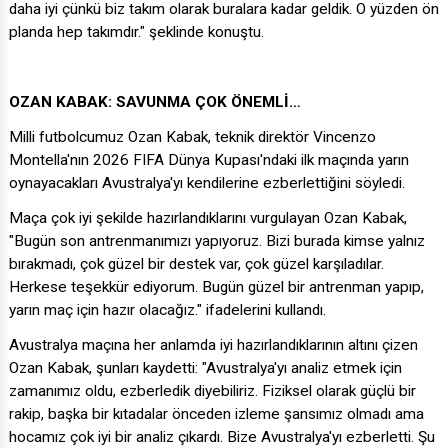
daha iyi çünkü biz takım olarak buralara kadar geldik. O yüzden ön
planda hep takımdır." şeklinde konuştu.
OZAN KABAK: SAVUNMA ÇOK ÖNEMLİ…
Milli futbolcumuz Ozan Kabak, teknik direktör Vincenzo
Montella'nın 2026 FIFA Dünya Kupası'ndaki ilk maçında yarın
oynayacakları Avustralya'yı kendilerine ezberlettiğini söyledi.
Maça çok iyi şekilde hazırlandıklarını vurgulayan Ozan Kabak,
"Bugün son antrenmanımızı yapıyoruz. Bizi burada kimse yalnız
bırakmadı, çok güzel bir destek var, çok güzel karşıladılar.
Herkese teşekkür ediyorum. Bugün güzel bir antrenman yapıp,
yarın maç için hazır olacağız." ifadelerini kullandı.
Avustralya maçına her anlamda iyi hazırlandıklarının altını çizen
Ozan Kabak, şunları kaydetti: "Avustralya'yı analiz etmek için
zamanımız oldu, ezberledik diyebiliriz. Fiziksel olarak güçlü bir
rakip, başka bir kıtadalar önceden izleme şansımız olmadı ama
hocamız çok iyi bir analiz çıkardı. Bize Avustralya'yı ezberletti. Şu