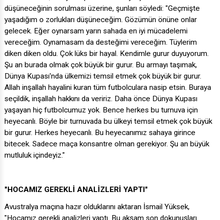
düşüneceğinin sorulması üzerine, şunları söyledi: "Geçmişte
yaşadığım o zorlukları düşüneceğim. Gözümün önüne onlar
gelecek. Eğer oynarsam yarın sahada en iyi mücadelemi
vereceğim. Oynamasam da desteğimi vereceğim. Tüylerim
diken diken oldu. Çok lüks bir hayal. Kendimle gurur duyuyorum.
Şu an burada olmak çok büyük bir gurur. Bu armayı taşımak,
Dünya Kupası'nda ülkemizi temsil etmek çok büyük bir gurur.
Allah inşallah hayalini kuran tüm futbolculara nasip etsin. Buraya
seçildik, inşallah hakkını da veririz. Daha önce Dünya Kupası
yaşayan hiç futbolcumuz yok. Bence herkes bu turnuva için
heyecanlı. Böyle bir turnuvada bu ülkeyi temsil etmek çok büyük
bir gurur. Herkes heyecanlı. Bu heyecanımız sahaya girince
bitecek. Sadece maça konsantre olman gerekiyor. Şu an büyük
mutluluk içindeyiz."
"HOCAMIZ GEREKLİ ANALİZLERİ YAPTI"
Avustralya maçına hazır olduklarını aktaran İsmail Yüksek,
"Hocamız gerekli analizleri yaptı. Bu akşam son dokunuşları