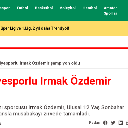
aspor
Futbol
Basketbol
Voleybol
Hentbol
Amatör
Sporlar
aracabey, 9 transferle kadrosunu güçlendirdi!
yesporlu Irmak Özdemir şampiyon oldu
esporlu Irmak Özdemir
ı sporcusu Irmak Özdemir, Ulusal 12 Yaş Sonbahar
ansla müsabakayı zirvede tamamladı.
Paylaş
4