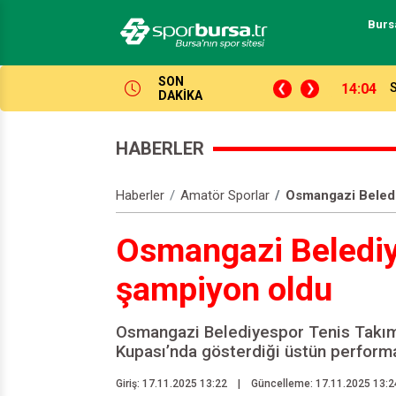
Burs
SON
l daha Trendyol!
13:47
K
DAKİKA
HABERLER
Haberler
Amatör Sporlar
Osmangazi Beledi
Osmangazi Belediy
şampiyon oldu
Osmangazi Belediyespor Tenis Takım
Kupası’nda gösterdiği üstün perform
Giriş: 17.11.2025 13:22
|
Güncelleme: 17.11.2025 13:2