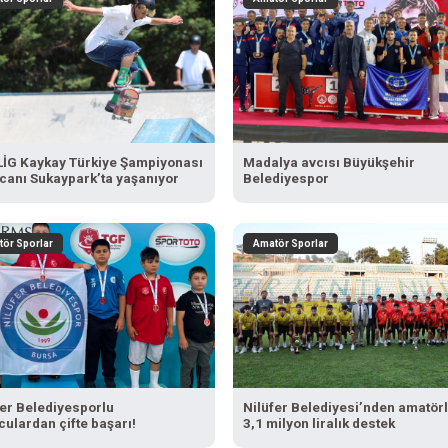
İG Kaykay Türkiye Şampiyonası
Madalya avcısı Büyükşehir
canı Sukaypark’ta yaşanıyor
Belediyespor
ör Sporlar
Amatör Sporlar
fer Belediyesporlu
Nilüfer Belediyesi’nden amatör
culardan çifte başarı!
3,1 milyon liralık destek