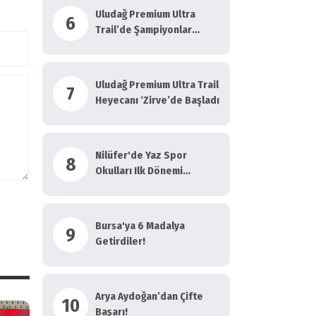
Uludağ Premium Ultra
6
Trail’de Şampiyonlar
Taçlandı
Uludağ Premium Ultra Trail
7
Heyecanı ‘Zirve’de Başladı
Nilüfer'de Yaz Spor
8
Okulları Ilk Dönemi
Tamamlandı
Bursa'ya 6 Madalya
9
Getirdiler!
Arya Aydoğan’dan Çifte
10
Başarı!