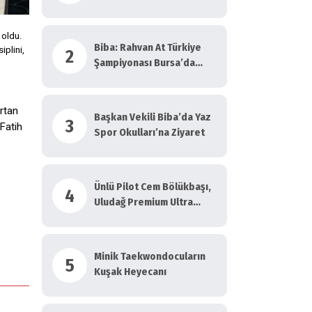
 oldu.
Biba: Rahvan At Türkiye
plini,
2
Şampiyonası Bursa’da
Yapılmalı!
Artan
Başkan Vekili Biba’da Yaz
3
Fatih
Spor Okulları’na Ziyaret
Ünlü Pilot Cem Bölükbaşı,
4
Uludağ Premium Ultra
Trail’de Koştu
Minik Taekwondocuların
5
Kuşak Heyecanı