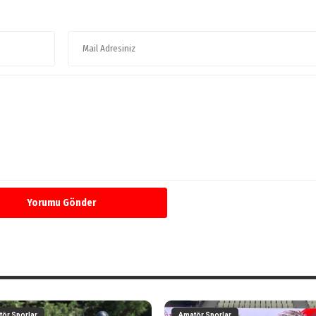
Yorumu Gönder
ör Sporlar
Amatör Sporlar