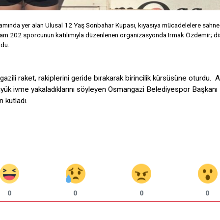
ramında yer alan Ulusal 12 Yaş Sonbahar Kupası, kıyasıya mücadelelere sahne
plam 202 sporcunun katılımıyla düzenlenen organizasyonda Irmak Özdemir; disi
rdu.
ili raket, rakiplerini geride bırakarak birincilik kürsüsüne oturdu. 
 büyük ivme yakaladıklarını söyleyen Osmangazi Belediyespor Başkanı 
 kutladı.
0
0
0
0