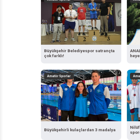
Büyükşehir Belediyespor satrançta
ANAL
çok farklı!
heye
Amatör Sporlar
Amat
Nilü
Büyükşehirli kulaçlardan 3 madalya
spor