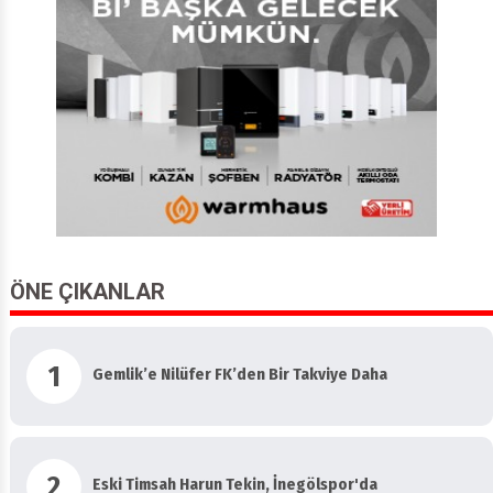
ÖNE ÇIKANLAR
1
Gemlik’e Nilüfer FK’den Bir Takviye Daha
2
Eski Timsah Harun Tekin, İnegölspor'da