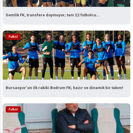
Gemlik FK, transfere doymuyor; tam 22 futbolcu...
Futbol
Bursaspor’un ilk rakibi Bodrum FK; hazır ve dinamik bir takım!
Futbol