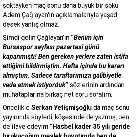
şoktayken maç sonu daha büyük bir şoku
Adem Çağlayan'ın açıklamalarıyla yaşadı
desek yanlış olmaz.
Şimdi gelin Çağlayan’ın
“
Benim için
Bursaspor sayfası pazartesi günü
kapanmıştı! Ben gereken yerlere zaten istifa
ettiğimi bildirmiştim. Hafta içinde bu kararı
almıştım. Sadece taraftarımıza galibiyetle
veda etmek istiyorduk
”
sözlerinin ardından
muhataplarına birkaç net soru soralım.
Öncelikle
Serkan Yetişmişoğlu
da maç sonu
yayınında söyledi, köşesinde de yazmış, ben
de ilave edeyim
“Hasbel kader 35 yılı geride
bırakacağım meslek hayatımda ben de