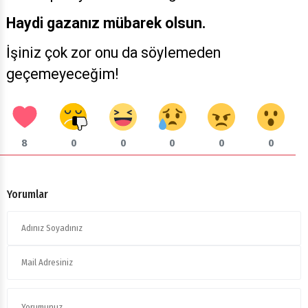
Haydi gazanız mübarek olsun.
İşiniz çok zor onu da söylemeden
geçemeyeceğim!
8
0
0
0
0
0
Yorumlar