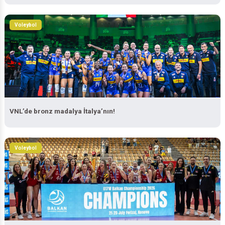
Voleybol
VNL’de bronz madalya İtalya’nın!
Voleybol