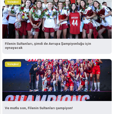
Voleybol
Filenin Sultanları, şimdi de Avrupa Şampiyonluğu için
oynayacak
Voleybol
Ve mutlu son, Filenin Sultanları şampiyon!