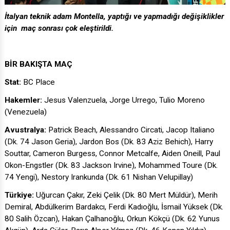
İtalyan teknik adam Montella, yaptığı ve yapmadığı değişiklikler
için maç sonrası çok eleştirildi.
BİR BAKIŞTA MAÇ
Stat:
BC Place
Hakemler:
Jesus Valenzuela, Jorge Urrego, Tulio Moreno
(Venezuela)
Avustralya:
Patrick Beach, Alessandro Circati, Jacop Italiano
(Dk. 74 Jason Geria), Jardon Bos (Dk. 83 Aziz Behich), Harry
Souttar, Cameron Burgess, Connor Metcalfe, Aiden Oneill, Paul
Okon-Engstler (Dk. 83 Jackson Irvine), Mohammed Toure (Dk.
74 Yengi), Nestory Irankunda (Dk. 61 Nishan Velupillay)
Türkiye:
Uğurcan Çakır, Zeki Çelik (Dk. 80 Mert Müldür), Merih
Demiral, Abdülkerim Bardakcı, Ferdi Kadıoğlu, İsmail Yüksek (Dk.
80 Salih Özcan), Hakan Çalhanoğlu, Orkun Kökçü (Dk. 62 Yunus