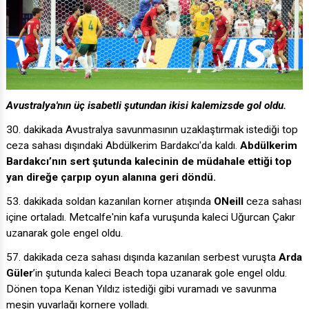
Avustralya'nın üç isabetli şutundan ikisi kalemizsde gol oldu.
30. dakikada Avustralya savunmasının uzaklaştırmak istediği top
ceza sahası dışındaki Abdülkerim Bardakcı'da kaldı.
Abdülkerim
Bardakcı’nın sert şutunda kalecinin de müdahale ettiği top
yan direğe çarpıp oyun alanına geri döndü.
53. dakikada soldan kazanılan korner atışında
ONeill
ceza sahası
içine ortaladı. Metcalfe'nin kafa vuruşunda kaleci Uğurcan Çakır
uzanarak gole engel oldu.
57. dakikada ceza sahası dışında kazanılan serbest vuruşta
Arda
Güler
’in şutunda kaleci Beach topa uzanarak gole engel oldu.
Dönen topa Kenan Yıldız istediği gibi vuramadı ve savunma
meşin yuvarlağı kornere yolladı.