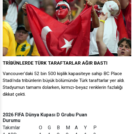
TRİBÜNLERDE TÜRK TARAFTARLAR AĞIR BASTI
Vancouver'daki 52 bin 500 kişilik kapasiteye sahip BC Place
Stadı'nda tribünlerin büyük bölümünde Türk taraftarlar yer aldı.
Stadyumun tamamı dolarken, kırmızı-beyaz renklerin fazlalığı
dikkat çekti.
2026 FIFA Dünya Kupası D Grubu Puan
Durumu
Takımlar
O
G
B
M
A
Y
P