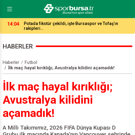
14:04
Potada fikstür çekildi, işte Bursaspor ve Tofaş’ın
rakipleri…
HABERLER
Haberler
Futbol
İlk maç hayal kırıklığı; Avustralya kilidini açamadık!
İlk maç hayal kırıklığı;
Avustralya kilidini
açamadık!
A Milli Takımımız, 2026 FIFA Dünya Kupası D
Grubu ilk maçında Kanada'nın Vancouver şehrinde