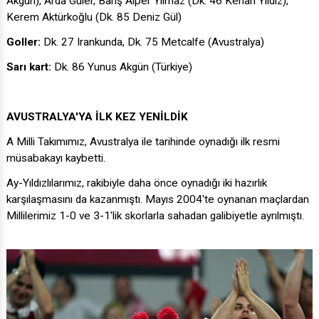
Akgün), Arda Güler, Barış Alper Yılmaz (Dk. 46 Kenan Yıldız),
Kerem Aktürkoğlu (Dk. 85 Deniz Gül)
Goller:
Dk. 27 Irankunda, Dk. 75 Metcalfe (Avustralya)
Sarı kart:
Dk. 86 Yunus Akgün (Türkiye)
AVUSTRALYA'YA İLK KEZ YENİLDİK
A Milli Takımımız, Avustralya ile tarihinde oynadığı ilk resmi
müsabakayı kaybetti.
Ay-Yıldızlılarımız, rakibiyle daha önce oynadığı iki hazırlık
karşılaşmasını da kazanmıştı. Mayıs 2004'te oynanan maçlardan
Millilerimiz 1-0 ve 3-1'lik skorlarla sahadan galibiyetle ayrılmıştı.