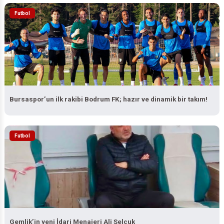
Futbol
Bursaspor’un ilk rakibi Bodrum FK; hazır ve dinamik bir takım!
Futbol
Gemlik’in yeni İdari Menajeri Ali Selçuk