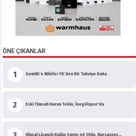
ÖNE ÇIKANLAR
1
Gemlik’e Nilüfer FK’den Bir Takviye Daha
2
Eski Timsah Harun Tekin, İnegölspor'da
3
Ulusal Lisanslı Kulüp Sayısı 40 Oldu, Bursaspor…