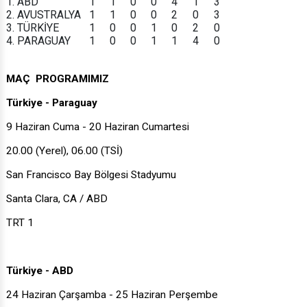
1. ABD
1
1
0
0
4
1
3
2. AVUSTRALYA
1
1
0
0
2
0
3
3. TÜRKİYE
1
0
0
1
0
2
0
4. PARAGUAY
1
0
0
1
1
4
0
MAÇ PROGRAMIMIZ
Türkiye - Paraguay
9 Haziran Cuma - 20 Haziran Cumartesi
20.00 (Yerel), 06.00 (TSİ)
San Francisco Bay Bölgesi Stadyumu
Santa Clara, CA / ABD
TRT 1
Türkiye - ABD
24 Haziran Çarşamba - 25 Haziran Perşembe