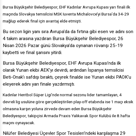
Bursa Büyükşehir Belediyespor, EHF Kadınlar Avrupa Kupası yarı finali ilk
maçında Slovakya temsilcisi MSK Iuventa Michalovce’yi Bursa’da 34-29
mağlup ederek final için avantaj elde etmişti.
Bu sezon ligin yanı sıra Avrupa’da da fırtına gibi esen ve adını son
4 takım arasına yazdıran Bursa Büyükşehir Belediyespor, 26
Nisan 2026 Pazar günü Slovakya’da oynanan rövanşı 25-19
kaybetti ve final şansını yitirdi.
Bursa Büyükşehir Belediyespor, EHF Avrupa Kupası’nda ilk
olarak Yunan ekibi AEK’yı devirdi, ardından İspanya temsilcisi
Beti-Onak’ı safdışı bıraktı, çeyrek finalde ise Yunan ekibi PAOK’u
eleyerek adını yarı finale yazdırmıştı.
Kadınlar Hentbol Süper Ligi’nde normal sezonu lider tamamlayan, 4
devreli lig usulüne göre gerçekleştirilen play-off etabında ise 1 maçı eksik
olmasına karşın yoluna zirvede devam eden Bursa Büyükşehir
Belediyespor, takipçisi Armada Praxis Yalıkavak Spor Kulübü ile 8.hafta
maçını oynayacak.
Nilüfer Belediyesi Üçevler Spor Tesisleri’ndeki karşılaşma 29