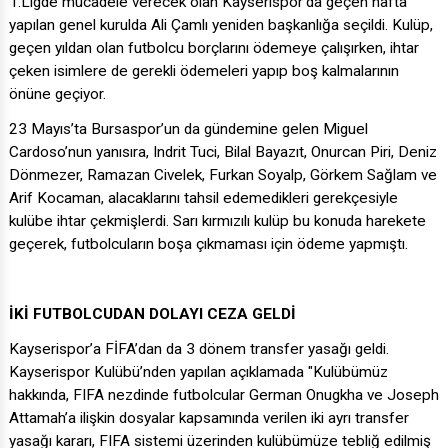
1.Ligde mücadele verecek olan Kayserispor’da geçen hafta
yapılan genel kurulda Ali Çamlı yeniden başkanlığa seçildi. Kulüp,
geçen yıldan olan futbolcu borçlarını ödemeye çalışırken, ihtar
çeken isimlere de gerekli ödemeleri yapıp boş kalmalarının
önüne geçiyor.
23 Mayıs’ta Bursaspor’un da gündemine gelen Miguel
Cardoso’nun yanısıra, Indrit Tuci, Bilal Bayazıt, Onurcan Piri, Deniz
Dönmezer, Ramazan Civelek, Furkan Soyalp, Görkem Sağlam ve
Arif Kocaman, alacaklarını tahsil edemedikleri gerekçesiyle
kulübe ihtar çekmişlerdi. Sarı kırmızılı kulüp bu konuda harekete
geçerek, futbolcuların boşa çıkmaması için ödeme yapmıştı.
İKİ FUTBOLCUDAN DOLAYI CEZA GELDİ
Kayserispor’a FİFA’dan da 3 dönem transfer yasağı geldi.
Kayserispor Kulübü’nden yapılan açıklamada "Kulübümüz
hakkında, FIFA nezdinde futbolcular German Onugkha ve Joseph
Attamah’a ilişkin dosyalar kapsamında verilen iki ayrı transfer
yasağı kararı, FIFA sistemi üzerinden kulübümüze tebliğ edilmiş