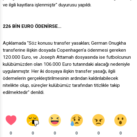
ve ilgili kayıtlara işlenmiştir" duyurusu yapıldı.
226 BİN EURO ÖDENİRSE…
Açıklamada "Söz konusu transfer yasakları; German Onugkha
transferine ilişkin dosyada Copenhagen’a ödenmesi gereken
120.000 Euro, ve Joseph Attamah dosyasında ise futbolcunun
kulübümüzden olan 106.000 Euro tutarındaki alacağı nedeniyle
uygulanmıştır. Her iki dosyaya ilişkin transfer yasağı, ilgili
ödemelerin gerçekleştirilmesinin ardından kaldırılabilecek
nitelikte olup, süreçler kulübümüz tarafından titizlikle takip
edilmektedir" denildi.
0
0
0
0
0
0