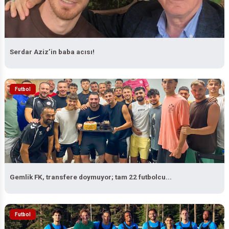
Serdar Aziz’in baba acısı!
Futbol
Gemlik FK, transfere doymuyor; tam 22 futbolcu...
Futbol