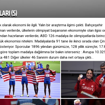
rak ekonomi ile ilgili. Yalın bir araştırma ilgimi çekti. Bahçeşehir
an verilerde, ülkelerin olimpiyat başarısının ekonomiyle olan ilgisi o
dan hazırlanan verilerde; ABD 126 madalya ile olimpiyatlarda birinc
k ekonomisi nitekim. Madalyalarda 91 tane ile ikinci sırada olan Çi
gösteriyor. Sporcular 1896 yılından günümüze, 128 yıllık süreçte; 17
ra göre toplam madalya dağılımına bir bakın isterseniz : Avrupa 10.32
 481 Diğer ülkeler 46 Sanırım durum daha net ortaya çıktı…