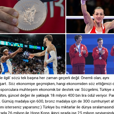
e ilgili’ sözü tek başına her zaman geçerli değil. Önemli olan; aynı
sı şart.. Söz ekonomiye geçmişken, hangi ekonomiden söz ettiğimizi 
 sporculara muhteşem ekonomik bir destek var. Sözgelimi; Türkiye a
ı, güncel değer ile yaklaşık 18 milyon 400 bin lira ödül veriyor. Par
z. Gümüş madalya için 600, bronz madalya için de 300 cumhuriyet alt
nı isterseniz yaparsınız.) Türkiye bu miktarlar ile dünya sıralamasınd
ırada 26 milyon ile Hong Kong, ikinci sırada ise 25 milyon seviyesind