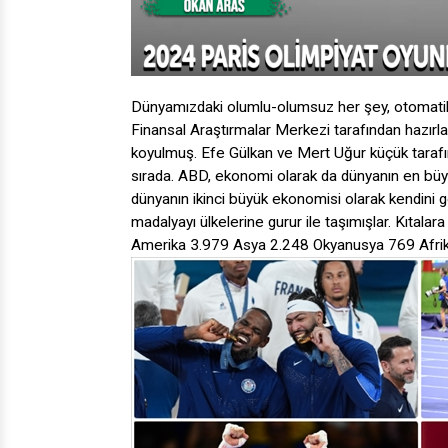
Dünyamızdaki olumlu-olumsuz her şey, otomatik ola
Finansal Araştırmalar Merkezi tarafından hazırlan
koyulmuş. Efe Gülkan ve Mert Uğur küçük tarafın
sırada. ABD, ekonomi olarak da dünyanın en büyü
dünyanın ikinci büyük ekonomisi olarak kendini 
madalyayı ülkelerine gurur ile taşımışlar. Kıtala
Amerika 3.979 Asya 2.248 Okyanusya 769 Afrika