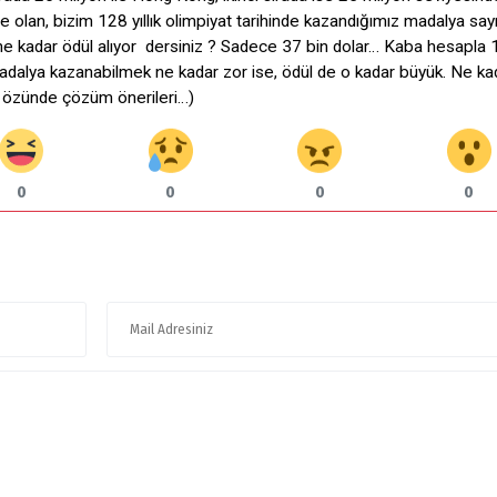
 olan, bizim 128 yıllık olimpiyat tarihinde kazandığımız madalya sayı
ne kadar ödül alıyor dersiniz ? Sadece 37 bin dolar… Kaba hesapla 
Madalya kazanabilmek ne kadar zor ise, ödül de o kadar büyük. Ne ka
ye özünde çözüm önerileri…)
0
0
0
0