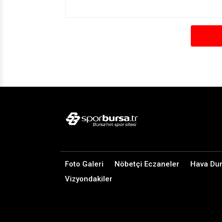
Foto Galeri
Nöbetçi Eczaneler
Hava Du
Vizyondakiler