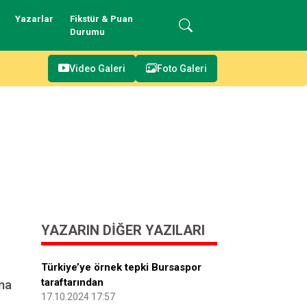
Yazarlar
Fikstür & Puan
Durumu
Video Galeri
Foto Galeri
YAZARIN DIĞER YAZILARI
Türkiye’ye örnek tepki Bursaspor
taraftarından
ma
17.10.2024 17:57