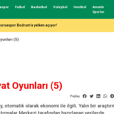
aspor
Futbol
Basketbol
Voleybol
Hentbol
Amatör
Sporlar
Bursaspor’un forma numaraları açıklandı
yunları (5)
at Oyunları (5)
Paylaş
otomatik olarak ekonomi ile ilgili. Yalın bir araştır
ştırmalar Merkezi tarafından hazırlanan verilerde,