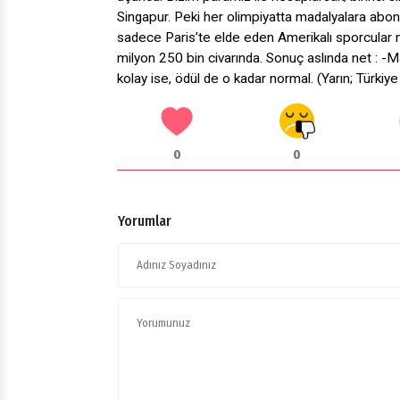
Singapur. Peki her olimpiyatta madalyalara abone
sadece Paris’te elde eden Amerikalı sporcular 
milyon 250 bin civarında. Sonuç aslında net : -
kolay ise, ödül de o kadar normal. (Yarın; Türki
0
0
Yorumlar