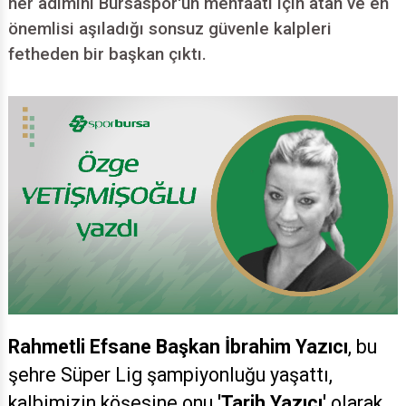
her adımını Bursaspor'un menfaati için atan ve en
önemlisi aşıladığı sonsuz güvenle kalpleri
fetheden bir başkan çıktı.
Rahmetli Efsane Başkan İbrahim Yazıcı
, bu
şehre Süper Lig şampiyonluğu yaşattı,
kalbimizin köşesine onu
'Tarih Yazıcı'
olarak