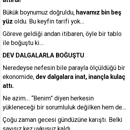
Bükük boynumuz doğruldu,
havamız bin beş
yüz
oldu. Bu keyfin tarifi yok...
Göreve geldiği andan itibaren, öyle bir tablo
ile boğuştu ki...
DEV DALGALARLA BOĞUŞTU
Neredeyse nefesin bile parayla ölçüldüğü bir
ekonomide,
dev dalgalara inat, inançla kulaç
attı.
Ne azim... “Benim” diyen herkesin
yükleneceği bir sorumluluk değilken hem de…
Çoğu zaman gecesi gündüzüne karıştı. Belki
sayısız kez uykusuz kaldı.