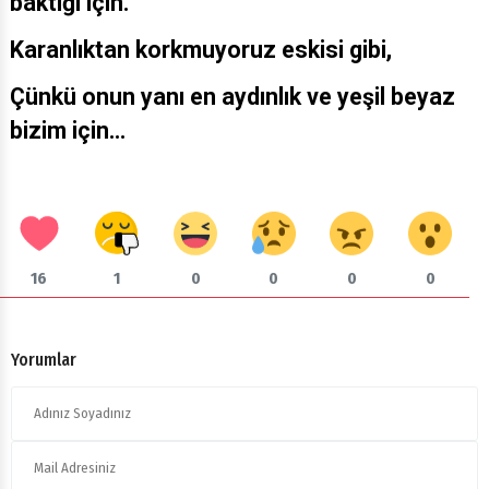
baktığı için.
Karanlıktan korkmuyoruz eskisi gibi,
Çünkü onun yanı en aydınlık ve yeşil beyaz
bizim için...
16
1
0
0
0
0
Yorumlar