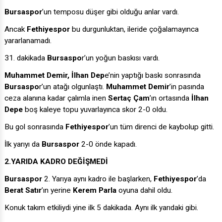
Bursaspor
’un temposu düşer gibi olduğu anlar vardı.
Ancak
Fethiyespor
bu durgunluktan, ileride çoğalamayınca
yararlanamadı.
31. dakikada
Bursaspo
r’un yoğun baskısı vardı.
Muhammet Demir, İlhan Dep
e’nin yaptığı baskı sonrasında
Bursaspo
r’un atağı olgunlaştı.
Muhammet Demir
’in pasında
ceza alanına kadar çalımla inen
Sertaç Çam
’ın ortasında
İlhan
Depe
boş kaleye topu yuvarlayınca skor 2-0 oldu.
Bu gol sonrasında
Fethiyespor
’un tüm direnci de kaybolup gitti.
İlk yarıyı da
Bursaspor
2-0 önde kapadı.
2.YARIDA KADRO DEĞİŞMEDİ
Bursaspor
2. Yarıya aynı kadro ile başlarken,
Fethiyespor
’da
Berat Satır
’ın yerine
Kerem Parla
oyuna dahil oldu.
Konuk takım etkiliydi yine ilk 5 dakikada. Aynı ilk yarıdaki gibi.