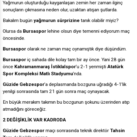
Yağmurun oluşturduğu kayganlaşan zemin her zaman ilginç
sonuçların çıkmasına neden olur, uzaktan atışan şutlarda.
Bakalım bugün
yağmurun sürprizine
tanık olabilir miyiz?
Olursa da
Bursaspor
lehine olsun diye temenni ediyorum maç
öncesinde.
Bursaspor
olarak ne zaman maç oynamıştık diye düşündüm.
Bursaspor
iç sahada dile kolay tam bir ay önce. Yani 28 gün
önce
Kahramanmaraş İstiklalspor
’u 2-1 yenmişti
Atatürk
Spor Kompleksi Matlı Stadyumu
’nda.
Güzide Gebzespor
’a deplasmanda bozguna uğradığı 4-1’lik
yenilgi sonrasında tam 21 gün sonra maç oynayacak.
En büyük merakım takımın bu bozgunun şokunu üzerinden atıp
atmadığını göreceğiz.
2 DEĞİŞİKLİK VAR KADRODA
Güzide Gebzespor
maçı sonrasında teknik direktör
Tahsin