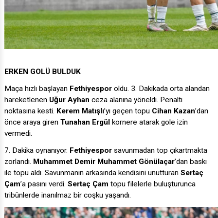
ERKEN GOLÜ BULDUK
Maça hızlı başlayan
Fethiyespor
oldu. 3. Dakikada orta alandan
hareketlenen
Uğur Ayhan
ceza alanına yöneldi. Penaltı
noktasına kesti.
Kerem Matışlı
’yı geçen topu
Cihan Kazan
’dan
önce araya giren
Tunahan Ergül
kornere atarak gole izin
vermedi.
7. Dakika oynanıyor.
Fethiyespor
savunmadan top çıkartmakta
zorlandı.
Muhammet Demir
Muhammet Gönülaçar
’dan baskı
ile topu aldı. Savunmanın arkasında kendisini unutturan
Sertaç
Çam
’a pasını verdi.
Sertaç Çam
topu filelerle buluşturunca
tribünlerde inanılmaz bir coşku yaşandı.