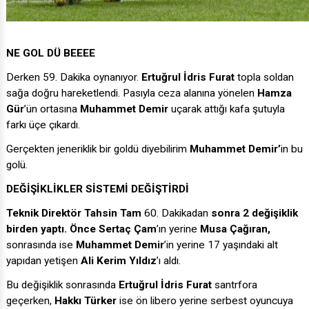
NE GOL DÜ BEEEE
Derken 59. Dakika oynanıyor.
Ertuğrul İdris Furat
topla soldan
sağa doğru hareketlendi. Pasıyla ceza alanına yönelen
Hamza
Gür
’ün ortasına
Muhammet Demir
uçarak attığı kafa şutuyla
farkı üçe çıkardı.
Gerçekten jeneriklik bir goldü diyebilirim
Muhammet Demir’
in bu
golü.
DEĞİŞİKLİKLER SİSTEMİ DEĞİŞTİRDİ
Teknik Direktör Tahsin Tam
60. Dakikadan
sonra 2 değişiklik
birden yaptı. Önce Sertaç Çam
’ın yerine
Musa Çağıran,
sonrasında ise
Muhammet Demir
’in yerine 17 yaşındaki alt
yapıdan yetişen
Ali Kerim Yıldız
’ı aldı.
Bu değişiklik sonrasında
Ertuğrul İdris Furat
santrfora
geçerken,
Hakkı Türker
ise ön libero yerine serbest oyuncuya