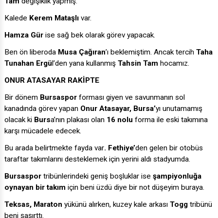
Tam
değişiklik yapmış.
Kalede
Kerem Mataşlı
var.
Hamza Gür
ise sağ bek olarak görev yapacak.
Ben ön liberoda
Musa Çağıran
’ı beklemiştim. Ancak tercih
Taha
Tunahan Ergü
l’den yana kullanmış
Tahsin Tam
hocamız.
ONUR ATASAYAR RAKİPTE
Bir dönem
Bursaspor
forması giyen ve savunmanın sol
kanadında görev yapan
Onur Atasayar,
Bursa’
yı unutamamış
olacak ki
Burs
a’nın plakası olan
16 nolu
forma ile eski takımına
karşı mücadele edecek.
Bu arada belirtmekte fayda var
. Fethiye’
den gelen bir otobüs
taraftar takımlarını desteklemek için yerini aldı stadyumda.
Bursaspor
tribünlerindeki geniş boşluklar ise
şampiyonluğa
oynayan bir takım
için beni üzdü diye bir not düşeyim buraya.
Teksas, Maraton
yükünü alırken, kuzey kale arkası
Togg
tribünü
beni şaşırttı.