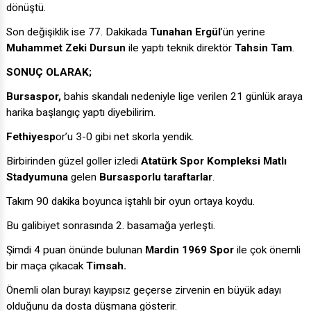
dönüştü.
Son değişiklik ise 77. Dakikada
Tunahan Ergül
’ün yerine
Muhammet Zeki Dursun
ile yaptı teknik direktör
Tahsin Tam
.
SONUÇ OLARAK;
Bursaspor,
bahis skandalı nedeniyle lige verilen 21 günlük araya
harika başlangıç yaptı diyebilirim.
Fethiyesp
or’u 3-0 gibi net skorla yendik.
Birbirinden güzel goller izledi
Atatürk Spor Kompleksi Matlı
Stadyumuna
gelen
Bursasporlu taraftarlar
.
Takım 90 dakika boyunca iştahlı bir oyun ortaya koydu.
Bu galibiyet sonrasında 2. basamağa yerleşti.
Şimdi 4 puan önünde bulunan
Mardin 1969 Spor
ile çok önemli
bir maça çıkacak
Timsah.
Önemli olan burayı kayıpsız geçerse zirvenin en büyük adayı
olduğunu da dosta düşmana gösterir.