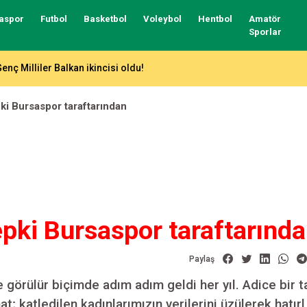
aspor
Futbol
Basketbol
Voleybol
Hentbol
Amatör
Sporlar
enç Milliler Balkan ikincisi oldu!
ki Bursaspor taraftarından
epki Bursaspor taraftarınd
Paylaş
e görülür biçimde adım adım geldi her yıl. Adice bir 
inat; katledilen kadınlarımızın verilerini üzülerek hatırl