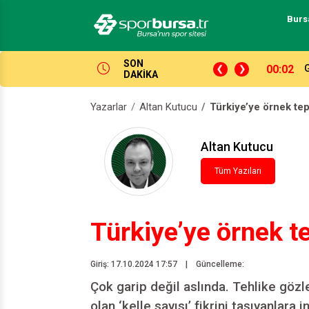
Burs
SON
00:02
G
DAKİKA
Yazarlar
Altan Kutucu
Türkiye’ye örnek tep
Altan Kutucu
Tüm Yazıları
Türkiye’ye örnek t
Giriş: 17.10.2024 17:57
|
Güncelleme:
Çok garip değil aslında. Tehlike gözl
olan ‘kelle sayısı’ fikrini taşıyanlara 