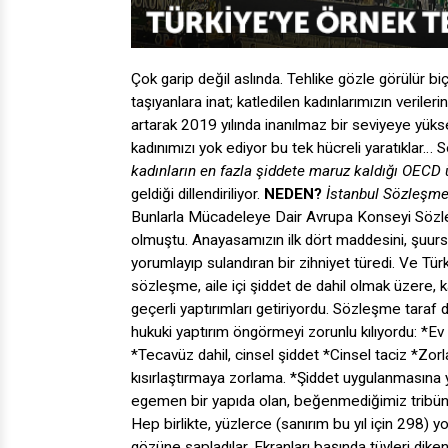
Çok garip değil aslında. Tehlike gözle görülür biçi
taşıyanlara inat; katledilen kadınlarımızın verile
artarak 2019 yılında inanılmaz bir seviyeye yük
kadınımızı yok ediyor bu tek hücreli yaratıklar
kadınların en fazla şiddete maruz kaldığı OECD ü
geldiği dillendiriliyor.
NEDEN?
İstanbul Sözleşme
Bunlarla Mücadeleye Dair Avrupa Konseyi Sözleşm
olmuştu. Anayasamızın ilk dört maddesini, şuur
yorumlayıp sulandıran bir zihniyet türedi. Ve Tü
sözleşme, aile içi şiddet de dahil olmak üzere, ka
geçerli yaptırımları getiriyordu. Sözleşme taraf 
hukuki yaptırım öngörmeyi zorunlu kılıyordu: *Ev i
*Tecavüz dahil, cinsel şiddet *Cinsel taciz *Zo
kısırlaştırmaya zorlama. *Şiddet uygulanmasına
egemen bir yapıda olan, beğenmediğimiz tribünler,
Hep birlikte, yüzlerce (sanırım bu yıl için 298) y
gözüne sapladılar. Ekranları başında tüyleri diken