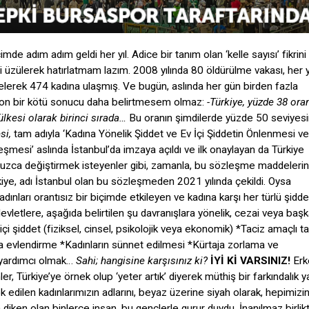
mde adım adım geldi her yıl. Adice bir tanım olan ‘kelle sayısı’ fikrini
rini üzülerek hatırlatmam lazım. 2008 yılında 80 öldürülme vakası, her y
selerek 474 kadına ulaşmış. Ve bugün, aslında her gün birden fazla
… Son bir kötü sonucu daha belirtmesem olmaz:
-Türkiye, yüzde 38 oran
lkesi olarak birinci sırada…
Bu oranın şimdilerde yüzde 50 seviyes
si,
tam adıyla ‘Kadına Yönelik Şiddet ve Ev İçi Şiddetin Önlenmesi ve
esi’ aslında İstanbul’da imzaya açıldı ve ilk onaylayan da Türkiye
suzca değiştirmek isteyenler gibi, zamanla, bu sözleşme maddelerin
rkiye, adı İstanbul olan bu sözleşmeden 2021 yılında çekildi. Oysa
dınları orantısız bir biçimde etkileyen ve kadına karşı her türlü şiddet
devletlere, aşağıda belirtilen şu davranışlara yönelik, cezai veya başk
çi şiddet (fiziksel, cinsel, psikolojik veya ekonomik) *Taciz amaçlı t
rla evlendirme *Kadınların sünnet edilmesi *Kürtaja zorlama ve
 yardımcı olmak…
Sahi; hangisine karşısınız ki?
İYİ Kİ VARSINIZ!
Erk
 Türkiye’ye örnek olup ‘yeter artık’ diyerek müthiş bir farkındalık ya
ok edilen kadınlarımızın adlarını, beyaz üzerine siyah olarak, hepimizi
 diken olan binlerce insan, bu gençlerle gurur duydu. İnanılmaz birlikt