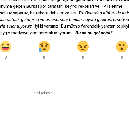
konuma geçen Bursaspor taraftarı, seyirci rekorları ve TV izlenme
cülük yaparak, bir rekora daha imza attı.
Tribünlerden küfürü de kald
an üstelik geliştiren
ve en önemlisi bunları hayata geçiren;
emeği v
ıyla selamlıyorum.
İyi ki varsınız! Bu müthiş farkındalık yaratan tepkiyi
yaygın medyaya yine sormak istiyorum:
-Bu da mı gol değil?
0
0
0
0