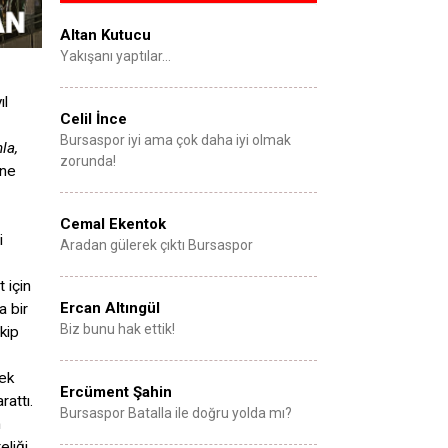
Altan Kutucu
Yakışanı yaptılar…
ıl
Celil İnce
Bursaspor iyi ama çok daha iyi olmak
la,
zorunda!
ine
Cemal Ekentok
i
Aradan gülerek çıktı Bursaspor
 için
Ercan Altıngül
a bir
Biz bunu hak ettik!
akip
ek
Ercüment Şahin
rattı.
Bursaspor Batalla ile doğru yolda mı?
n
eliği