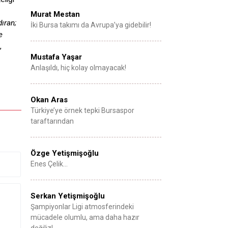
Murat Mestan
ıran;
İki Bursa takımı da Avrupa’ya gidebilir!
e
,
Mustafa Yaşar
Anlaşıldı, hiç kolay olmayacak!
Okan Aras
Türkiye’ye örnek tepki Bursaspor
taraftarından
Özge Yetişmişoğlu
Enes Çelik…
Serkan Yetişmişoğlu
Şampiyonlar Ligi atmosferindeki
mücadele olumlu, ama daha hazır