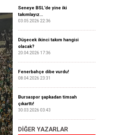
Seneye BSL’de yine iki
takımlayız…
03.05.2026 22:36
Düşecek ikinci takım hangisi
olacak?
20.04.2026 17:36
Fenerbahçe dibe vurdu!
08.04.2026 23:31
Bursaspor şapkadan timsah
çıkarttı!
30.03.2026 03:43
DIĞER YAZARLAR