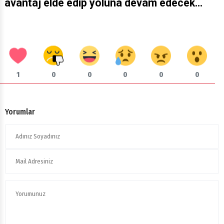
avantaj elde edip yoluna devam edecek…
1
0
0
0
0
0
Yorumlar