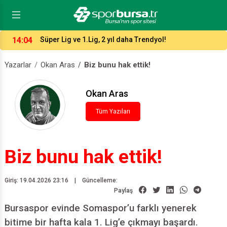
14:04
Süper Lig ve 1.Lig, 2 yıl daha Trendyol!
Yazarlar
Okan Aras
Biz bunu hak ettik!
Okan Aras
Tüm Yazıları
Biz bunu hak ettik!
Giriş: 19.04.2026 23:16
|
Güncelleme:
Paylaş
Bursaspor evinde Somaspor’u farklı yenerek
bitime bir hafta kala 1. Lig’e çıkmayı başardı.