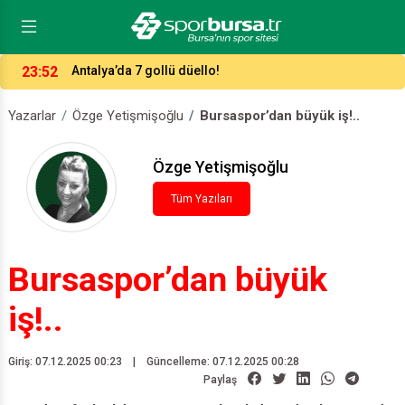
23:52
Antalya’da 7 gollü düello!
Yazarlar
Özge Yetişmişoğlu
Bursaspor’dan büyük iş!..
Özge Yetişmişoğlu
Tüm Yazıları
Bursaspor’dan büyük
iş!..
Giriş: 07.12.2025 00:23
|
Güncelleme: 07.12.2025 00:28
Paylaş