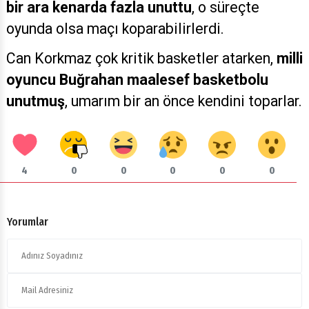
bir ara kenarda fazla unuttu
, o süreçte
oyunda olsa maçı koparabilirlerdi.
Can Korkmaz çok kritik basketler atarken,
milli
oyuncu
Buğrahan maalesef basketbolu
unutmuş
, umarım bir an önce kendini toparlar.
4
0
0
0
0
0
Yorumlar