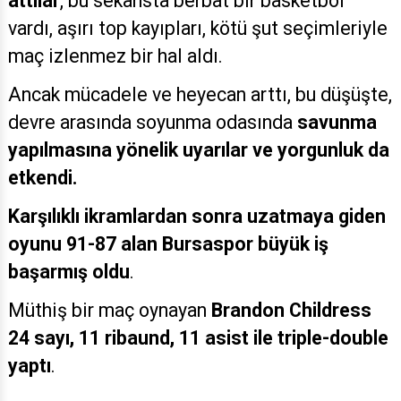
attılar
, bu sekansta berbat bir basketbol
vardı, aşırı top kayıpları, kötü şut seçimleriyle
maç izlenmez bir hal aldı.
Ancak mücadele ve heyecan arttı, bu düşüşte,
devre arasında soyunma odasında
savunma
yapılmasına yönelik uyarılar ve yorgunluk da
etkendi.
Karşılıklı ikramlardan sonra uzatmaya giden
oyunu 91-87 alan Bursaspor büyük iş
başarmış oldu
.
Müthiş bir maç oynayan
Brandon
Childress
24 sayı, 11 ribaund, 11 asist ile triple-double
yaptı
.