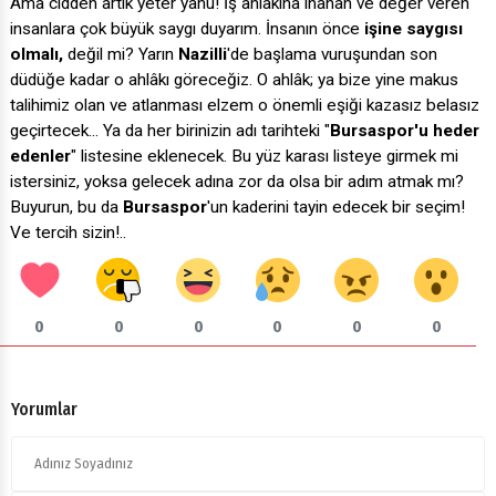
Ama cidden artık yeter yahu! İş ahlâkına inanan ve değer veren
insanlara çok büyük saygı duyarım. İnsanın önce
işine saygısı
olmalı,
değil mi? Yarın
Nazilli
'de başlama vuruşundan son
düdüğe kadar o ahlâkı göreceğiz. O ahlâk; ya bize yine makus
talihimiz olan ve atlanması elzem o önemli eşiği kazasız belasız
geçirtecek... Ya da her birinizin adı tarihteki "
Bursaspor'u heder
edenler
" listesine eklenecek. Bu yüz karası listeye girmek mi
istersiniz, yoksa gelecek adına zor da olsa bir adım atmak mı?
Buyurun, bu da
Bursaspor
'un kaderini tayin edecek bir seçim!
Ve tercih sizin!..
0
0
0
0
0
0
Yorumlar