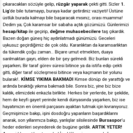
çıkaracakları sözüyle gelip,
rüzgâr yaparak
çekti gitti. Sizler
1.
Lig
'de bile tutamayıp, buraya kadar getirdiniz vaziyeti! Üstüne
üstlük burada kalmayı bile başaracak mısınız, orası muamma!
Dedim ya; Çok karamsar bir sabaha açtık gözümüzü. Günlerimizi
hesap/kitap
ile geçirip,
değme muhasebecilere
taş çıkardık.
Bazen doğan güneş hiç aydınlatmadı günümüzü. Geceleri
uykusuz geçirdiğimiz de çok oldu. Karanlıktan da karamsarlıktan
da tükendik çoğu zaman... Biçare umut etmekten, duaya
sarılmaktan gayrı, elden de bir şey gelmedi. Biz bunları sürekli
yaşarken; Bir taraf görev süresi bitince ya da istifa edip çekti
gitti, diğer taraf sözleşmesi bitince veya kaçmanın bir yolunu
bularak!..
KİMSE YIKIMA BAKMADI
Kimse dönüp de yarattığı ve
ardında bıraktığı yıkıma bakmadı bile. Sonra biz, yine biz bize
kaldık, elimizdeki enkazla birlikte. Herkes bir yerlerde, bir şekilde,
hem de keyfi gayet yerinde kendi dünyasında yaşarken, biz ise
hayatımızın en önemli parçasını ayaktan tutmak için kıvranıyoruz.
Geçmişimize bakıp, işini dosdoğru yapanların başardıklarını
anarak, son yıllarımıza bakıp, yanlışlar silsilesinde
Bursaspor
'u
heder edenleri seyrederek de bugüne geldik.
ARTIK YETER!