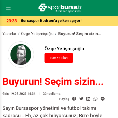
16:37
Bursaspor’un forma numaraları açıklandı
Yazarlar
Özge Yetişmişoğlu
Buyurun! Seçim sizin...
Özge Yetişmişoğlu
Tüm Yazıları
Buyurun! Seçim sizin...
Giriş: 19.05.2023 14:34
|
Güncelleme:
Paylaş
Sayın Bursaspor yönetimi ve futbol takımı
kadrosu… Eh, az çok biliyorsunuz; Bize böyle