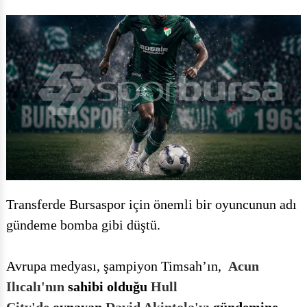
Transferde Bursaspor için önemli bir oyuncunun adı
gündeme bomba gibi düştü.
Avrupa medyası, şampiyon Timsah’ın,
Acun
Ilıcalı'nın
sahibi olduğu
Hull
City'de
oynayan
David Akintola'yı
günd
emine