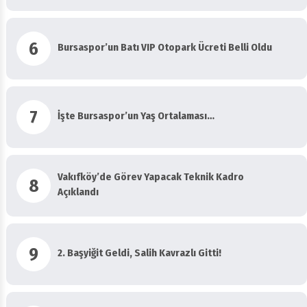
6
Bursaspor’un Batı VIP Otopark Ücreti Belli Oldu
7
İşte Bursaspor’un Yaş Ortalaması…
Vakıfköy’de Görev Yapacak Teknik Kadro
8
Açıklandı
9
2. Başyiğit Geldi, Salih Kavrazlı Gitti!
İşte Bursaspor’un Ilk 8 Haftadaki Maç Tarihi Ve