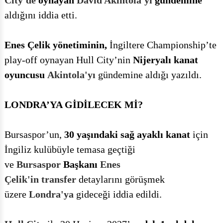
aldığını iddia etti.
Enes Çelik yönetiminin,
İngiltere Championship’te
play-off oynayan Hull City’nin
Nijeryalı kanat
oyuncusu
Akintola'yı
gündemine aldığı yazıldı.
LONDRA’YA GİDİLECEK Mİ?
Bursaspor’un,
30 yaşındaki sağ ayaklı kanat
için
İngiliz kulübüyle temasa geçtiği
ve
Bursaspor
Başkanı
Enes
Çelik'in
transfer
detaylarını görüşmek
üzere
Londra'ya
gideceği iddia edildi.
Hull City
ile 30 Haziran 2027’ye
dek 1 yıl daha