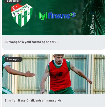
Bursaspor’a yeni forma sponsoru…
Bursaspor
Emirhan Başyiğit ilk antrenmana çıktı