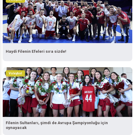
Voleybol
Haydi Filenin Efeleri sıra sizde!
Voleybol
Filenin Sultanları, şimdi de Avrupa Şampiyonluğu için
oynayacak