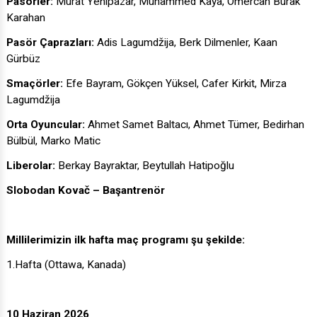
Pasörler:
Murat Yenipazar, Muhammed Kaya, Ömercan Burak
Karahan
Pasör Çaprazları:
Adis Lagumdžija, Berk Dilmenler, Kaan
Gürbüz
Smaçörler:
Efe Bayram, Gökçen Yüksel, Cafer Kirkit, Mirza
Lagumdžija
Orta Oyuncular:
Ahmet Samet Baltacı, Ahmet Tümer, Bedirhan
Bülbül, Marko Matic
Liberolar:
Berkay Bayraktar, Beytullah Hatipoğlu
Slobodan Kovač – Başantrenör
Millilerimizin ilk hafta maç programı şu şekilde:
1.Hafta (Ottawa, Kanada)